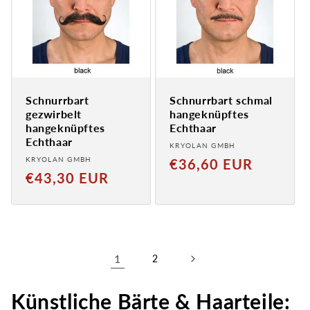
Schnurrbart
Schnurrbart schmal
gezwirbelt
hangeknüpftes
hangeknüpftes
Echthaar
Echthaar
Anbieter:
KRYOLAN GMBH
Anbieter:
KRYOLAN GMBH
Normaler
€36,60 EUR
Normaler
€43,30 EUR
Preis
Preis
1
2
Künstliche Bärte & Haarteile: