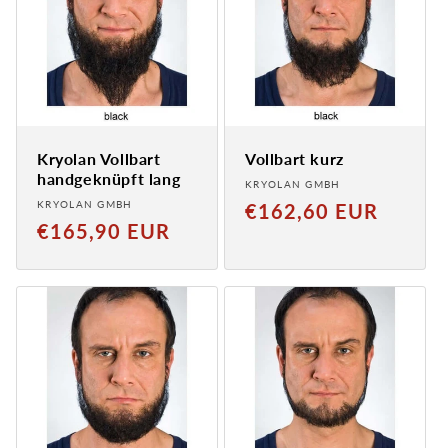
Kryolan Vollbart
Vollbart kurz
handgeknüpft lang
Anbieter:
KRYOLAN GMBH
Anbieter:
KRYOLAN GMBH
Normaler
€162,60 EUR
Normaler
€165,90 EUR
Preis
Preis