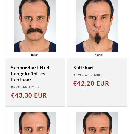
Schnurrbart Nr.4
Spitzbart
hangeknüpftes
Anbieter:
KRYOLAN GMBH
Echthaar
Normaler
€42,20 EUR
Anbieter:
KRYOLAN GMBH
Preis
Normaler
€43,30 EUR
Preis