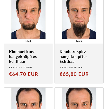
Kinnbart kurz
Kinnbart spitz
hangeknüpftes
hangeknüpftes
Echthaar
Echthaar
Anbieter:
Anbieter:
KRYOLAN GMBH
KRYOLAN GMBH
Normaler
Normaler
€64,70 EUR
€65,80 EUR
Preis
Preis