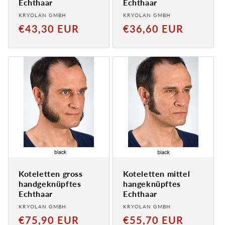
Echthaar
Echthaar
Anbieter:
Anbieter:
KRYOLAN GMBH
KRYOLAN GMBH
Normaler
Normaler
€43,30 EUR
€36,60 EUR
Preis
Preis
Koteletten gross
Koteletten mittel
handgeknüpftes
hangeknüpftes
Echthaar
Echthaar
Anbieter:
Anbieter:
KRYOLAN GMBH
KRYOLAN GMBH
Normaler
Normaler
€75,90 EUR
€55,70 EUR