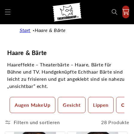
Direkt
zum
Inhalt
Start
Haare & Bärte
K
Haare & Bärte
a
Haareffekte – Theaterbärte – Haare, Bärte für
t
Bühne und TV. Handgeknüpfte Echthaar Bärte sind
e
leicht zu frisieren und gut angeklebt sind sie nahezu
g
„unsichtbar“ echt.
o
r
Augen MakeUp
Gesicht
Lippen
Camo
i
e
:
28 Produkte
Filtern und sortieren