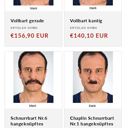
Vollbart gerade
Vollbart kantig
Anbieter:
Anbieter:
KRYOLAN GMBH
KRYOLAN GMBH
Normaler
Normaler
€156,90 EUR
€140,10 EUR
Preis
Preis
Schnurrbart Nr.6
Chaplin Schnurrbart
hangeknüpftes
Nr.1 hangeknüpftes