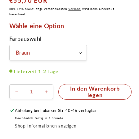
€55,70 EUR
Normaler
Preis
inkl. 19% MwSt. zzgl. Versandkosten
Versand
wird beim Checkout
berechnet
Wähle eine Option
Farbauswahl
Lieferzeit 1-2 Tage
In den Warenkorb
Verringere
Erhöhe
legen
die
die
Menge
Menge
Abholung bei
Lübarser Str. 40-46
verfügbar
für
für
Gewöhnlich fertig in 1 Stunde
Koteletten
Koteletten
Shop-Informationen anzeigen
mittel
mittel
hangeknüpftes
hangeknüpftes