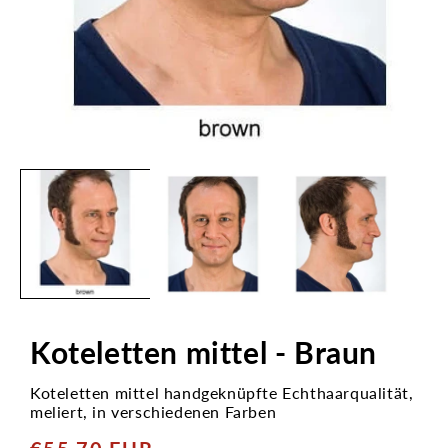
Medien
1
in
Modal
öffnen
Koteletten mittel - Braun
Koteletten mittel handgeknüpfte Echthaarqualität,
meliert, in verschiedenen Farben