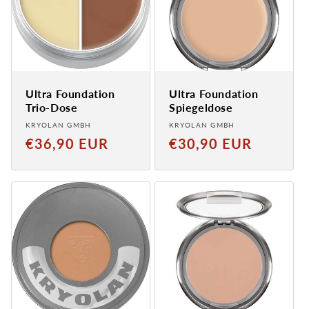
Ultra Foundation
Ultra Foundation
Trio-Dose
Spiegeldose
Anbieter:
Anbieter:
KRYOLAN GMBH
KRYOLAN GMBH
Normaler
Normaler
€36,90 EUR
€30,90 EUR
Preis
Preis