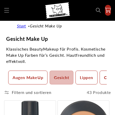
Direkt
zum
Inhalt
Start
Gesicht Make Up
K
Gesicht Make Up
a
Klassisches BeautyMakeup für Profis. Kosmetische
t
Make Up Farben für’s Gesicht. Hautfreundlich und
e
effektvoll.
g
o
Augen MakeUp
Gesicht
Lippen
Camo
r
i
e
43 Produkte
Filtern und sortieren
: