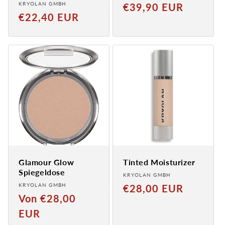
Anbieter:
KRYOLAN GMBH
Normaler
€39,90 EUR
Normaler
€22,40 EUR
Preis
Preis
Glamour Glow
Tinted Moisturizer
Spiegeldose
Anbieter:
KRYOLAN GMBH
Anbieter:
KRYOLAN GMBH
Normaler
€28,00 EUR
Normaler
Von €28,00
Preis
Preis
EUR