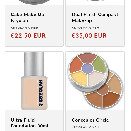
Cake Make Up
Dual Finish Compakt
Kryolan
Make-up
Anbieter:
Anbieter:
KRYOLAN GMBH
KRYOLAN GMBH
Normaler
Normaler
€22,50 EUR
€35,00 EUR
Preis
Preis
Ultra Fluid
Concealer Circle
Foundation 30ml
Anbieter:
KRYOLAN GMBH