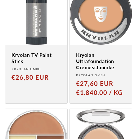
Kryolan TV Paint
Kryolan
Stick
Ultrafoundation
Cremeschminke
Anbieter:
KRYOLAN GMBH
Anbieter:
Normaler
KRYOLAN GMBH
€26,80 EUR
Normaler
€27,60 EUR
Preis
Preis
GRUNDPREIS
PRO
€1.840,00
/
KG