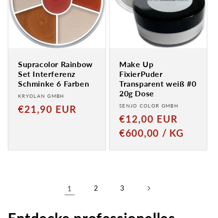
Supracolor Rainbow
Make Up
Set Interferenz
FixierPuder
Schminke 6 Farben
Transparent weiß #0
20g Dose
Anbieter:
KRYOLAN GMBH
Anbieter:
Normaler
SENJO COLOR GMBH
€21,90 EUR
Normaler
€12,00 EUR
Preis
Preis
GRUNDPREIS
PRO
€600,00
/
KG
1
2
3