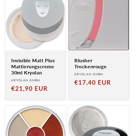
Invisible Matt Plus
Blusher
Mattierungscreme
Trockenrouge
30ml Kryolan
Anbieter:
KRYOLAN GMBH
Anbieter:
KRYOLAN GMBH
Normaler
€17,40 EUR
Normaler
€21,90 EUR
Preis
Preis