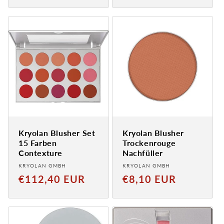
Kryolan Blusher Set
Kryolan Blusher
15 Farben
Trockenrouge
Contexture
Nachfüller
Anbieter:
Anbieter:
KRYOLAN GMBH
KRYOLAN GMBH
Normaler
Normaler
€112,40 EUR
€8,10 EUR
Preis
Preis