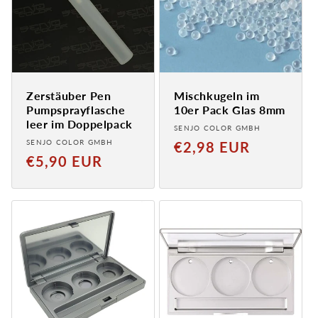
Zerstäuber Pen
Mischkugeln im
Pumpsprayflasche
10er Pack Glas 8mm
leer im Doppelpack
Anbieter:
SENJO COLOR GMBH
Anbieter:
SENJO COLOR GMBH
Normaler
€2,98 EUR
Normaler
€5,90 EUR
Preis
Preis