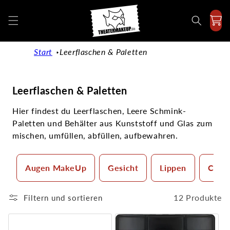
Direkt
zum
Inhalt
Start
Leerflaschen & Paletten
K
Leerflaschen & Paletten
a
Hier findest du Leerflaschen, Leere Schmink-
t
Paletten und Behälter aus Kunststoff und Glas zum
e
mischen, umfüllen, abfüllen, aufbewahren.
g
o
Augen MakeUp
Gesicht
Lippen
Camo
r
i
e
12 Produkte
Filtern und sortieren
: