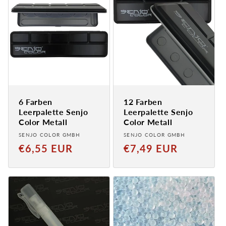
6 Farben
12 Farben
Leerpalette Senjo
Leerpalette Senjo
Color Metall
Color Metall
Anbieter:
Anbieter:
SENJO COLOR GMBH
SENJO COLOR GMBH
Normaler
Normaler
€6,55 EUR
€7,49 EUR
Preis
Preis