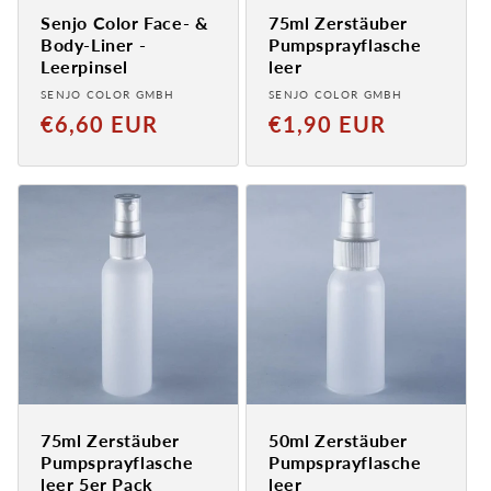
Senjo Color Face- &
75ml Zerstäuber
Body-Liner -
Pumpsprayflasche
Leerpinsel
leer
Anbieter:
Anbieter:
SENJO COLOR GMBH
SENJO COLOR GMBH
Normaler
Normaler
€6,60 EUR
€1,90 EUR
Preis
Preis
75ml Zerstäuber
50ml Zerstäuber
Pumpsprayflasche
Pumpsprayflasche
leer 5er Pack
leer