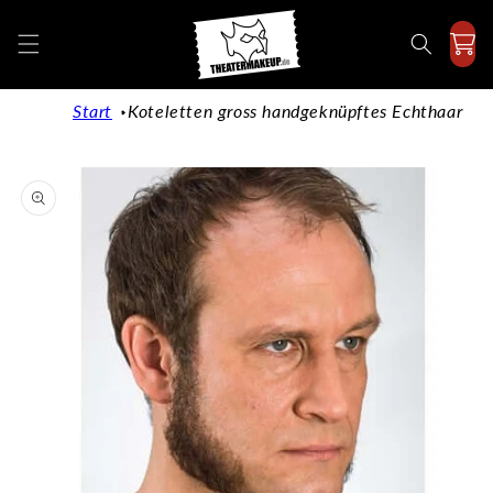
Direkt
zum
Inhalt
Start
Koteletten gross handgeknüpftes Echthaar
duktinformationen
ingen