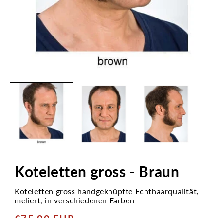
Medien
1
in
Modal
öffnen
Koteletten gross - Braun
Koteletten gross handgeknüpfte Echthaarqualität,
meliert, in verschiedenen Farben