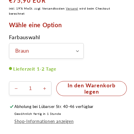
€75,90 EUR
Normaler
Preis
inkl. 19% MwSt. zzgl. Versandkosten
Versand
wird beim Checkout
berechnet
Wähle eine Option
Farbauswahl
Lieferzeit 1-2 Tage
In den Warenkorb
Verringere
Erhöhe
legen
die
die
Menge
Menge
Abholung bei
Lübarser Str. 40-46
verfügbar
für
für
Gewöhnlich fertig in 1 Stunde
Koteletten
Koteletten
Shop-Informationen anzeigen
gross
gross
handgeknüpftes
handgeknüpftes