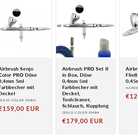
Airbrush Senjo
Airbrush PRO Set II
Airb
Color PRO Düse
in Box, Düse
Flie
0,4mm 5ml
0,4mm 5ml
0,4
Farbbecher mit
Farbbecher mit
Anbie
HARDE
Deckel
Deckel,
Norm
€12
Toolcleaner,
Anbieter:
SENJO COLOR GMBH
Preis
Schlauch, Kupplung
Normaler
€159,00 EUR
Anbieter:
SENJO COLOR GMBH
Preis
Normaler
€179,00 EUR
Preis