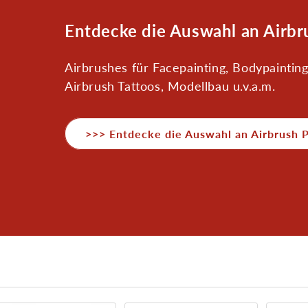
K
Entdecke die Auswahl an Airbr
a
Airbrushes für Facepainting, Bodypainting
t
Airbrush Tattoos, Modellbau u.v.a.m.
e
g
o
>>> Entdecke die Auswahl an Airbrush P
r
i
e
: