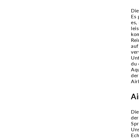
Die
Es 
es,
lei
kom
Rei
auf
ver
Unt
du 
Aqu
der
Air
Ai
Die
der
Spr
Uns
Ech