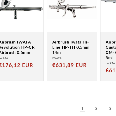
Airbrush IWATA
Airbrush Iwata Hi-
Airb
Revolution HP-CR
Line HP-TH 0,5mm
Cust
Airbrush 0,5mm
14ml
CM-
5ml
Anbieter:
Anbieter:
IWATA
IWATA
Anbie
Normaler
Normaler
IWATA
€176,12 EUR
€631,89 EUR
Norm
€61
Preis
Preis
Preis
1
2
3