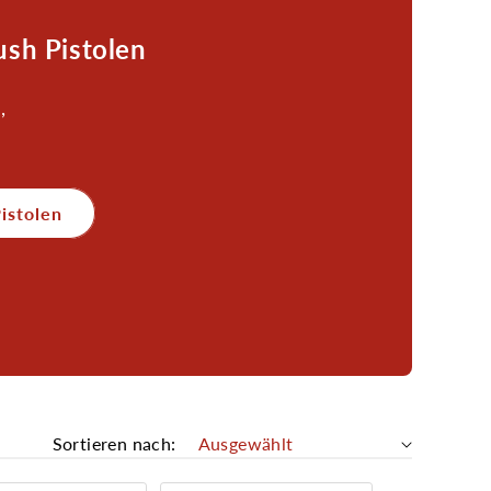
ush Pistolen
,
istolen
Sortieren nach: