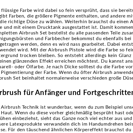
 flüssige Farbe wird dabei so fein versprüht, dass sie bere
gibt Farben, die größere Pigmente enthalten, und andere mi
 die richtige Düse zu wählen. Weiterhin brauchst du einen 
se und mit einem Drucktank ausgestattet ist. Damit komme
pletten Airbrush Set bestellst du alle passenden Teile zu
nigungsbürsten und Farbbecher bekommst du ebenfalls bei 
getragen werden, denn es wird nass gearbeitet. Dabei entst
wendet wird. Mit der Airbrush Pistole wird die Farbe so fei
ergrund trocken bleiben. So entsteht allerdings kein Glan
einen glänzenden Effekt erreichen möchtest. Du kannst ans
arell- oder Ölfarbe. Je nach Dicke solltest du die Farbe v
 Pigmentierung der Farbe. Wenn du öfter Airbrush anwendes
brush Set beinhaltet normalerweise verschieden große Düs
rbrush für Anfänger und Fortgeschritte
 Airbrush Technik ist wunderbar, wenn du zum Beispiel unser
 Haut. Wenn du diese vorher gleichmäßig besprüht hast oder
ühen einbeziehst, sieht das Ganze noch viel echter aus und 
ere Latexprodukte verwandeln dich im Handumdrehen beispi
se. Für den täuschend ähnlichen Körpereffekt brauchst du a