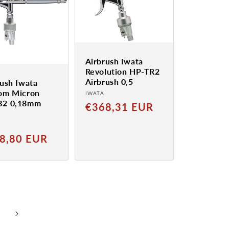
Airbrush Iwata
Revolution HP-TR2
Airbrush 0,5
rush Iwata
om Micron
Anbieter:
IWATA
B2 0,18mm
Normaler
€368,31 EUR
Preis
ter:
aler
8,80 EUR