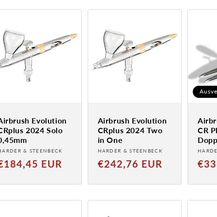
Ausve
Airbrush Evolution
Airbrush Evolution
Airbr
CRplus 2024 Solo
CRplus 2024 Two
CR P
0,45mm
in One
Dopp
Anbieter:
Anbieter:
Anbie
HARDER & STEENBECK
HARDER & STEENBECK
HARDE
Normaler
Normaler
Norm
€184,45 EUR
€242,76 EUR
€33
Preis
Preis
Preis