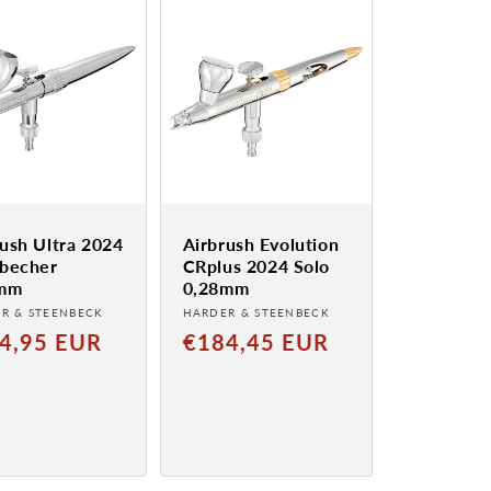
rush Ultra 2024
Airbrush Evolution
ßbecher
CRplus 2024 Solo
5mm
0,28mm
ter:
Anbieter:
R & STEENBECK
HARDER & STEENBECK
aler
Normaler
4,95 EUR
€184,45 EUR
Preis