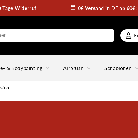
0 Tage Widerruf
0€ Versand in DE ab 60€
E
e- & Bodypainting
Airbrush
Schablonen
olen