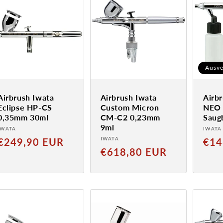
Ausve
Airbrush Iwata
Airbrush Iwata
Airb
Eclipse HP-CS
Custom Micron
NEO
0,35mm 30ml
CM-C2 0,23mm
Saug
9ml
Anbieter:
Anbie
IWATA
IWATA
Anbieter:
Normaler
IWATA
Norm
€249,90 EUR
€14
Normaler
€618,80 EUR
Preis
Preis
Preis