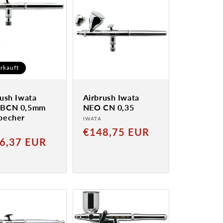
rkauft
rush Iwata
Airbrush Iwata
 BCN 0,5mm
NEO CN 0,35
becher
Anbieter:
IWATA
ter:
Normaler
€148,75 EUR
aler
6,37 EUR
Preis