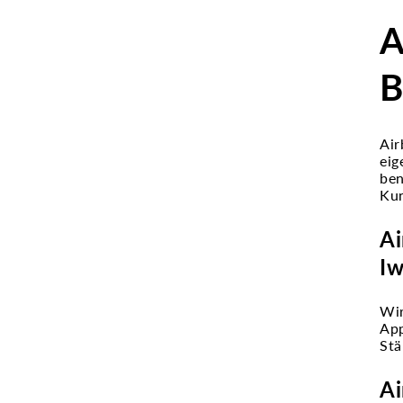
A
B
Air
eig
ben
Kun
Ai
Iw
Wir
App
Stä
Ai