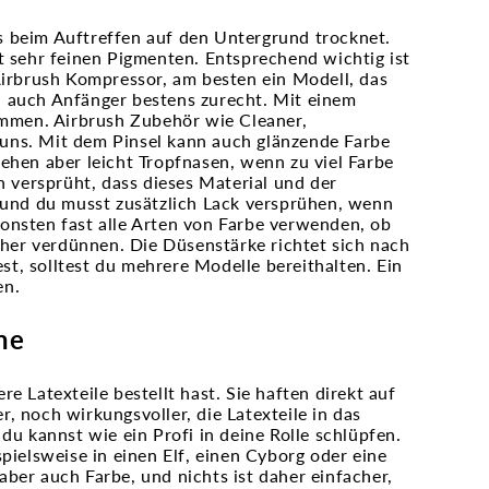
its beim Auftreffen auf den Untergrund trocknet.
t sehr feinen Pigmenten. Entsprechend wichtig ist
Airbrush Kompressor, am besten ein Modell, das
n auch Anfänger bestens zurecht. Mit einem
sammen. Airbrush Zubehör wie Cleaner,
uns. Mit dem Pinsel kann auch glänzende Farbe
ehen aber leicht Tropfnasen, wenn zu viel Farbe
n versprüht, dass dieses Material und der
z und du musst zusätzlich Lack versprühen, wenn
onsten fast alle Arten von Farbe verwenden, ob
orher verdünnen. Die Düsenstärke richtet sich nach
t, solltest du mehrere Modelle bereithalten. Ein
en.
ne
e Latexteile bestellt hast. Sie haften direkt auf
, noch wirkungsvoller, die Latexteile in das
du kannst wie ein Profi in deine Rolle schlüpfen.
elsweise in einen Elf, einen Cyborg oder eine
ber auch Farbe, und nichts ist daher einfacher,