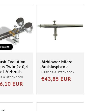
rkauft
ush Evolution
Airblower Micro
lus Twin 2x 0,4
Ausblaspistole
el-Airbrush
Anbieter:
HARDER & STEENBECK
ter:
R & STEENBECK
Normaler
€43,85 EUR
aler
6,10 EUR
Preis