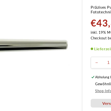
Präzises P
Fototechni
€43
Normale
Preis
inkl. 19% M
Checkout b
Lieferze
Verring
die
Menge
Abholung 
für
Gewöhnlic
Airblow
Micro
Shop-Inf
Ausblas
Vers