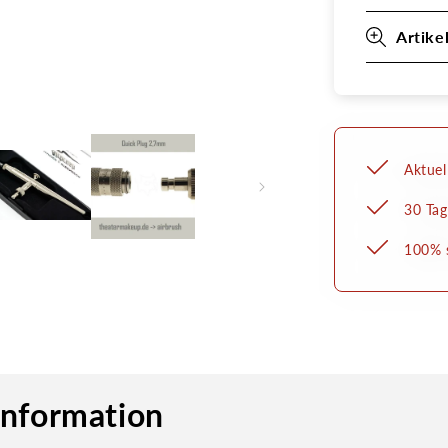
Artike
Aktuel
30 Tag
100% s
information