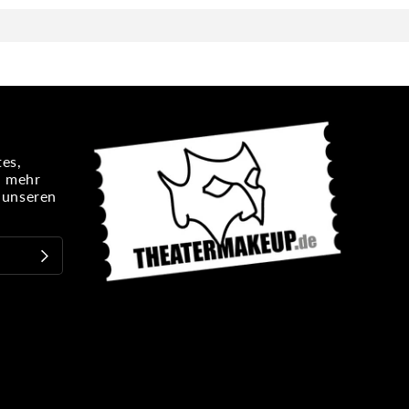
es,
n mehr
e unseren