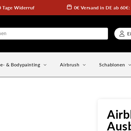
0 Tage Widerruf
0€ Versand in DE ab 60€
E
e- & Bodypainting
Airbrush
Schablonen
Airb
Ausb