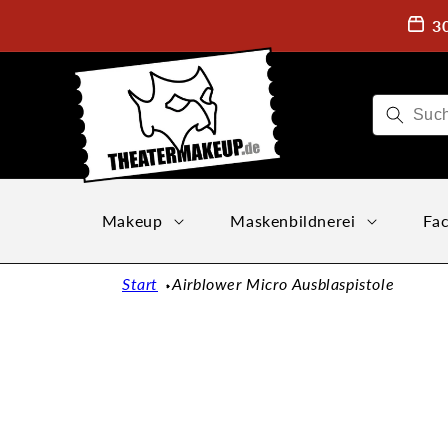
Direkt
zum
3
Inhalt
Makeup
Maskenbildnerei
Fac
Start
Airblower Micro Ausblaspistole
Zu
Produktinformationen
springen