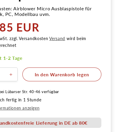
usten: Airblower Micro Ausblaspistole für
k, PC, Modellbau uvm.
,85 EUR
r
wSt. zzgl. Versandkosten
Versand
wird beim
erechnet
it 1-2 Tage
In den Warenkorb legen
ere
Erhöhe
die
Menge
bei
Lübarser Str. 40-46
verfügbar
für
h fertig in 1 Stunde
er
Airblower
Micro
ormationen anzeigen
pistole
Ausblaspistole
andkostenfreie Lieferung in DE ab 80€