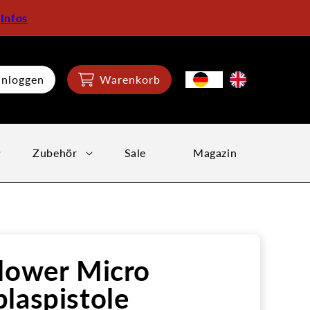
:
Infos
inloggen
Warenkorb
Zubehör
Sale
Magazin
lower Micro
laspistole