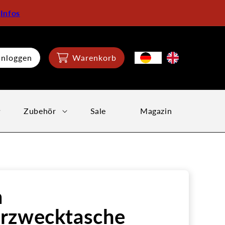
:
Infos
inloggen
Warenkorb
Zubehör
Sale
Magazin
a
rzwecktasche