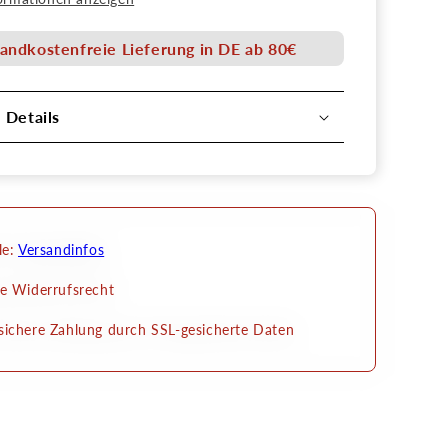
klein
-
andkostenfreie Lieferung in DE ab 80€
im
n
Kryolan
Design
l Details
le:
Versandinfos
e Widerrufsrecht
ichere Zahlung durch SSL-gesicherte Daten