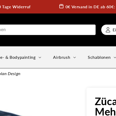
0 Tage Widerruf
0€ Versand in DE ab 60€
E
e- & Bodypainting
Airbrush
Schablonen
olan Design
Züc
Meh