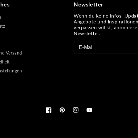
ches
Newsletter
Wenn du keine Infos, Updat
m
Angebote und Inspiratione
utz
verpassen willst, abonnier
Newsletter.
nd Versand
eiheit
nstellungen
Facebook
Pinterest
Instagram
YouTube