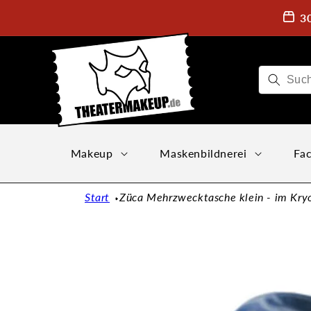
Direkt
zum
3
Inhalt
Makeup
Maskenbildnerei
Fac
Start
Züca Mehrzwecktasche klein - im Kry
Zu
Produktinformationen
springen