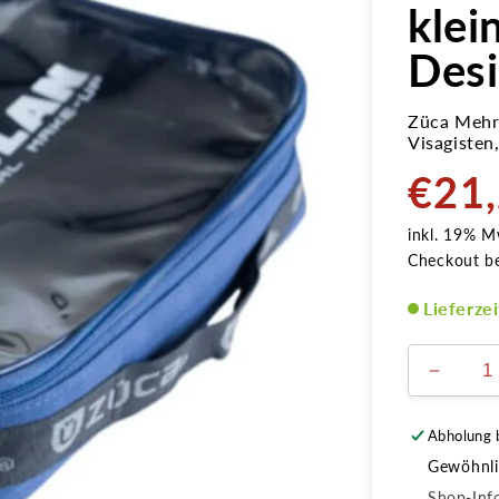
klei
Des
Züca Mehrz
Visagisten,
€21
Normale
Preis
inkl. 19% M
Checkout b
Lieferze
Verring
die
Menge
Abholung 
für
Gewöhnlic
Züca
Mehrzw
Shop-Inf