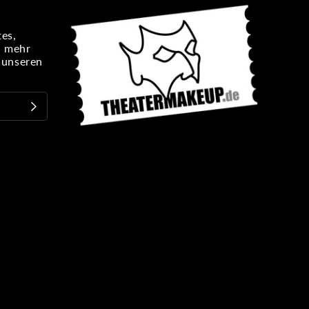
es,
n mehr
e unseren