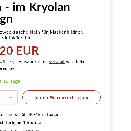
n - im Kryolan
ign
wecktasche klein für Maskenbildner,
 Kleinkünstler.
,20 EUR
r
wSt. zzgl. Versandkosten
Versand
wird beim
erechnet
it 10 Tage
In den Warenkorb legen
ere
Erhöhe
die
Menge
bei
Lübarser Str. 40-46
verfügbar
für
h fertig in 1 Stunde
Züca
ecktasche
Mehrzwecktasche
ormationen anzeigen