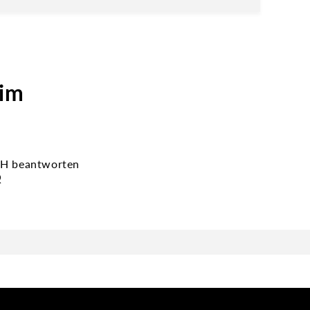
 im
bH beantworten
Q