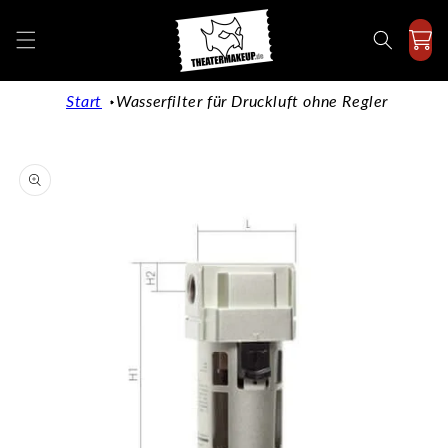
Direkt
zum
Inhalt
Start
Wasserfilter für Druckluft ohne Regler
duktinformationen
ingen