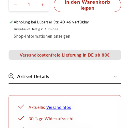
In den Warenkorb
Verringere
Erhöhe
legen
die
die
Menge
Menge
Abholung bei
Lübarser Str. 40-46
verfügbar
für
für
Gewöhnlich fertig in 1 Stunde
Wasserfilter
Wasserfilter
Shop-Informationen anzeigen
für
für
Druckluft
Druckluft
ohne
ohne
Versandkostenfreie Lieferung in DE ab 80€
Regler
Regler
Artikel Details
Aktuelle:
Versandinfos
30 Tage Widerrufsrecht