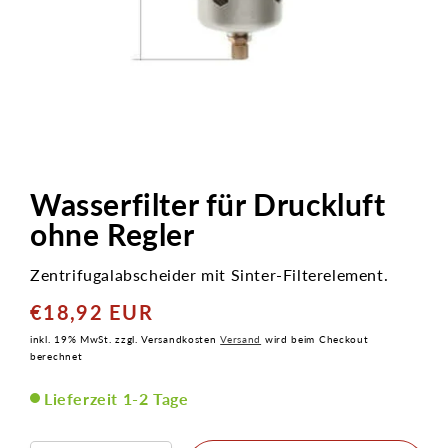
Medien
1
in
Wasserfilter für Druckluft
Modal
öffnen
ohne Regler
Zentrifugalabscheider mit Sinter-Filterelement.
€18,92 EUR
Normaler
Preis
inkl. 19% MwSt. zzgl. Versandkosten
Versand
wird beim Checkout
berechnet
Lieferzeit 1-2 Tage