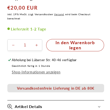
€20,00 EUR
Normaler
Preis
inkl. 19% MwSt. zzgl. Versandkosten
Versand
wird beim Checkout
berechnet
Lieferzeit 1-2 Tage
In den Warenkorb
Verringere
Erhöhe
legen
die
die
Menge
Menge
Abholung bei
Lübarser Str. 40-46
verfügbar
für
für
Gewöhnlich fertig in 1 Stunde
Vampir
Vampir
Shop-Informationen anzeigen
Stirn
Stirn
1
1
Latex
Latex
Versandkostenfreie Lieferung in DE ab 80€
Applikation
Applikation
Artikel Details