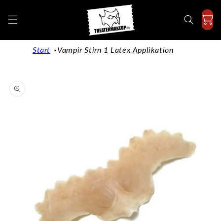
Direkt
zum
Inhalt
Start
Vampir Stirn 1 Latex Applikation
duktinformationen
ingen