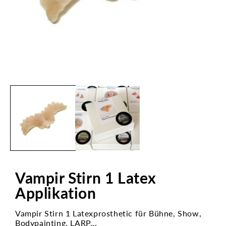
Medien
1
in
Modal
öffnen
Vampir Stirn 1 Latex
Applikation
Vampir Stirn 1 Latexprosthetic für Bühne, Show,
Bodypainting, LARP...