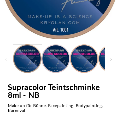
Medien
1
in
Modal
öffnen
Supracolor Teintschminke
8ml - NB
Make up für Bühne, Facepainting, Bodypainting,
Karneval