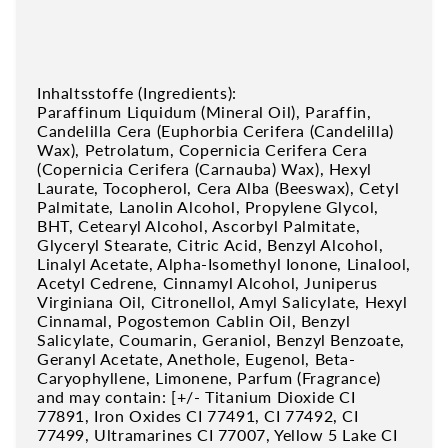
Inhaltsstoffe (Ingredients):
Paraffinum Liquidum (Mineral Oil), Paraffin,
Candelilla Cera (Euphorbia Cerifera (Candelilla)
Wax), Petrolatum, Copernicia Cerifera Cera
(Copernicia Cerifera (Carnauba) Wax), Hexyl
Laurate, Tocopherol, Cera Alba (Beeswax), Cetyl
Palmitate, Lanolin Alcohol, Propylene Glycol,
BHT, Cetearyl Alcohol, Ascorbyl Palmitate,
Glyceryl Stearate, Citric Acid, Benzyl Alcohol,
Linalyl Acetate, Alpha-Isomethyl Ionone, Linalool,
Acetyl Cedrene, Cinnamyl Alcohol, Juniperus
Virginiana Oil, Citronellol, Amyl Salicylate, Hexyl
Cinnamal, Pogostemon Cablin Oil, Benzyl
Salicylate, Coumarin, Geraniol, Benzyl Benzoate,
Geranyl Acetate, Anethole, Eugenol, Beta-
Caryophyllene, Limonene, Parfum (Fragrance)
and may contain: [+/- Titanium Dioxide CI
77891, Iron Oxides CI 77491, CI 77492, CI
77499, Ultramarines CI 77007, Yellow 5 Lake CI