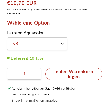
€10,70 EUR
Normaler
Preis
inkl. 19% MwSt. zzgl. Versandkosten
Versand
wird beim Checkout
berechnet
Wähle eine Option
Farbton Aquacolor
Lieferzeit 10 Tage
In den Warenkorb
Verringere
Erhöhe
legen
die
die
Menge
Menge
Abholung bei
Lübarser Str. 40-46
verfügbar
für
für
Gewöhnlich fertig in 1 Stunde
Supracolor
Supracolor
Shop-Informationen anzeigen
Teintschminke
Teintschminke
8ml
8ml