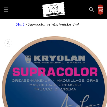
Direkt
zum
Inhalt
Start
Supracolor Teintschminke 8ml
duktinformationen
ingen