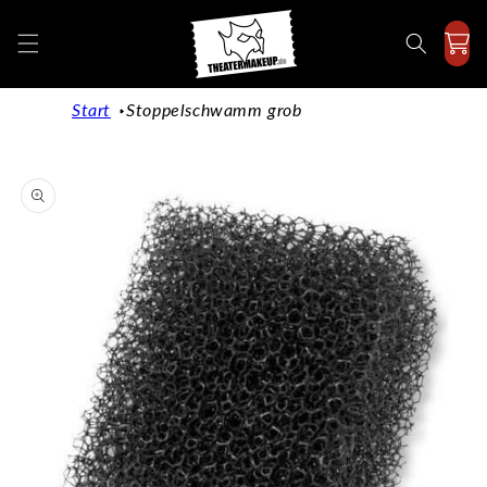
Direkt
zum
Inhalt
Start
Stoppelschwamm grob
duktinformationen
ingen