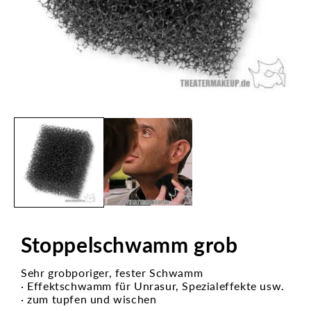
Medien
1
in
Modal
öffnen
Stoppelschwamm grob
Sehr grobporiger, fester Schwamm
· Effektschwamm für Unrasur, Spezialeffekte usw.
· zum tupfen und wischen