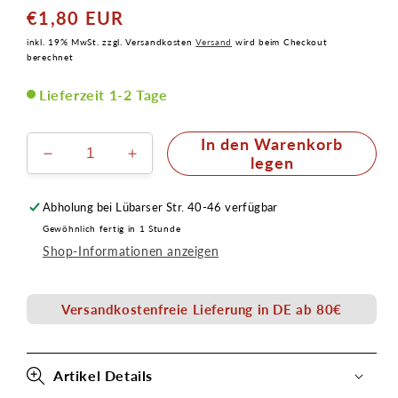
€1,80 EUR
Normaler
Preis
inkl. 19% MwSt. zzgl. Versandkosten
Versand
wird beim Checkout
berechnet
Lieferzeit 1-2 Tage
In den Warenkorb
Verringere
Erhöhe
legen
die
die
Menge
Menge
Abholung bei
Lübarser Str. 40-46
verfügbar
für
für
Gewöhnlich fertig in 1 Stunde
Stoppelschwamm
Stoppelschwamm
Shop-Informationen anzeigen
grob
grob
Versandkostenfreie Lieferung in DE ab 80€
Artikel Details