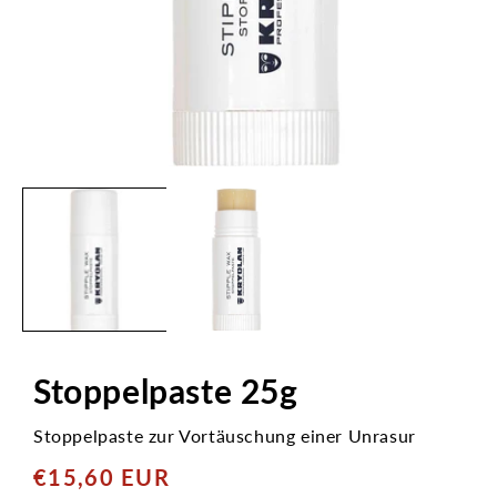
Medien
1
in
Modal
öffnen
Stoppelpaste 25g
Stoppelpaste zur Vortäuschung einer Unrasur
€15,60 EUR
Normaler