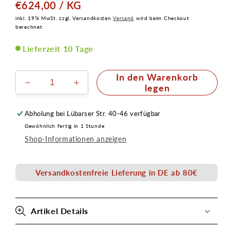
Preis
GRUNDPREIS
PRO
€624,00
/
KG
inkl. 19% MwSt. zzgl. Versandkosten
Versand
wird beim Checkout
berechnet
Lieferzeit 10 Tage
In den Warenkorb
Verringere
Erhöhe
legen
die
die
Menge
Menge
Abholung bei
Lübarser Str. 40-46
verfügbar
für
für
Gewöhnlich fertig in 1 Stunde
Stoppelpaste
Stoppelpaste
Shop-Informationen anzeigen
25g
25g
Versandkostenfreie Lieferung in DE ab 80€
Artikel Details