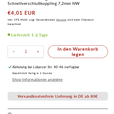
Schnellverschlußkuppling 7,2mm NW
€4,01 EUR
Normaler
Preis
inkl. 19% MwSt. zzgl. Versandkosten
Versand
wird beim Checkout
berechnet
Lieferzeit 1-2 Tage
In den Warenkorb
Verringere
Erhöhe
legen
die
die
Menge
Menge
Abholung bei
Lübarser Str. 40-46
verfügbar
für
für
Gewöhnlich fertig in 1 Stunde
Stecknippel
Stecknippel
Shop-Informationen anzeigen
NW7,2mm
NW7,2mm
mit
mit
1/4&quot;
1/4&quot;
Versandkostenfreie Lieferung in DE ab 80€
AG
AG
Gewinde
Gewinde