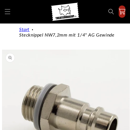
Direkt
zum
Inhalt
Start
Stecknippel NW7,2mm mit 1/4" AG Gewinde
duktinformationen
ingen