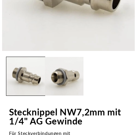
Medien
1
in
Modal
öffnen
Stecknippel NW7,2mm mit
1/4" AG Gewinde
Für Steckverbindungen mit