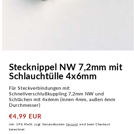
Medien
1
in
Stecknippel NW 7,2mm mit
Modal
öffnen
Schlauchtülle 4x6mm
Für Steckverbindungen mit
Schnellverschlußkuppling 7,2mm NW und
Schlächen mit 4x6mm (innen 4mm, außen 6mm
Durchmesser)
€4,99 EUR
Normaler
Preis
inkl. 19% MwSt. zzgl. Versandkosten
Versand
wird beim Checkout
berechnet