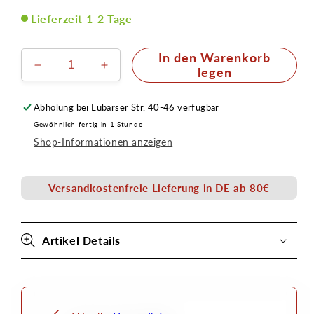
Lieferzeit 1-2 Tage
In den Warenkorb
Verringere
Erhöhe
legen
die
die
Menge
Menge
Abholung bei
Lübarser Str. 40-46
verfügbar
für
für
Gewöhnlich fertig in 1 Stunde
Stecknippel
Stecknippel
Shop-Informationen anzeigen
NW
NW
7,2mm
7,2mm
mit
mit
Versandkostenfreie Lieferung in DE ab 80€
Schlauchtülle
Schlauchtülle
4x6mm
4x6mm
Artikel Details