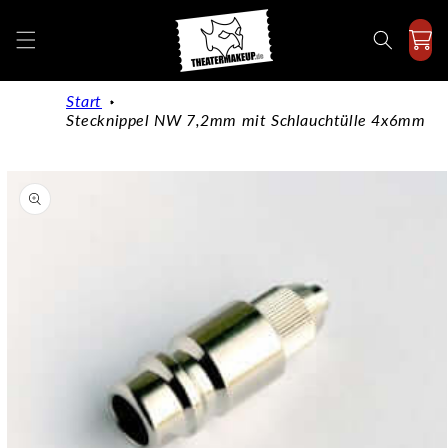
Direkt
zum
Inhalt
Start
Stecknippel NW 7,2mm mit Schlauchtülle 4x6mm
duktinformationen
ingen