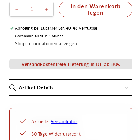
In den Warenkorb
Verringere
Erhöhe
legen
die
die
Menge
Menge
Abholung bei
Lübarser Str. 40-46
verfügbar
für
für
Gewöhnlich fertig in 1 Stunde
Senjo-
Senjo-
Shop-Informationen anzeigen
FX-
FX-
Ink
Ink
75ml
75ml
Versandkostenfreie Lieferung in DE ab 80€
Airbrushfarbe
Airbrushfarbe
auch
auch
für
für
Pinsel
Pinsel
Artikel Details
Aktuelle:
Versandinfos
30 Tage Widerrufsrecht