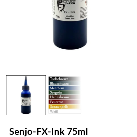
Medien
1
in
Modal
öffnen
Senjo-FX-Ink 75ml