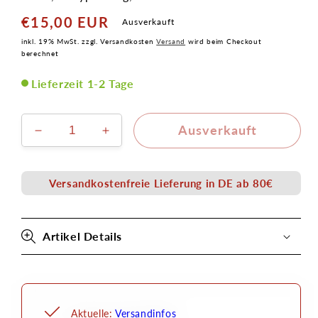
€15,00 EUR
Normaler
Ausverkauft
Preis
inkl. 19% MwSt. zzgl. Versandkosten
Versand
wird beim Checkout
berechnet
Lieferzeit 1-2 Tage
Ausverkauft
Verringere
Erhöhe
die
die
Menge
Menge
für
für
Versandkostenfreie Lieferung in DE ab 80€
Schweine
Schweine
Nase
Nase
gross
gross
Artikel Details
Latex
Latex
Applikation
Applikation
Aktuelle:
Versandinfos