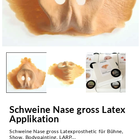
Medien
1
in
Modal
öffnen
Schweine Nase gross Latex
Applikation
Schweine Nase gross Latexprosthetic für Bühne,
Show, Bodypainting, LARP...