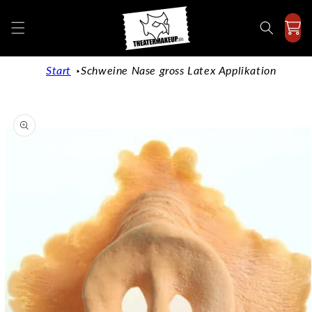
Direkt
zum
Inhalt
Start
Schweine Nase gross Latex Applikation
duktinformationen
ingen