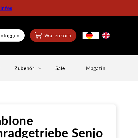
:
Infos
inloggen
Warenkorb
Zubehör
Sale
Magazin
ablone
radgetriebe Senjo