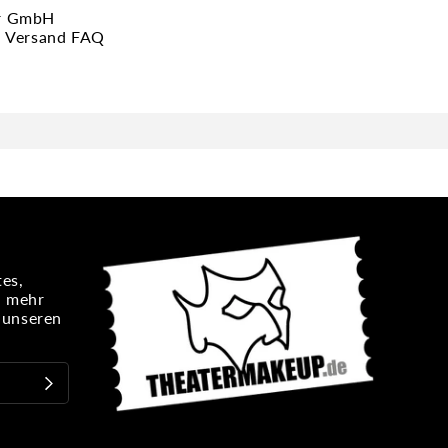
or GmbH
en Versand FAQ
es,
n mehr
e unseren