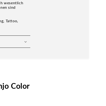
ch wesentlich
onen sind
g, Tattoo,
jo Color