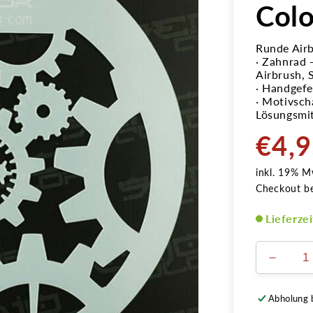
Colo
Runde Air
· Zahnrad
Airbrush,
· Handgefer
· Motivsch
Lösungsmi
€4,
Normale
Preis
inkl. 19% M
Checkout b
Lieferze
Verring
die
Menge
Abholung 
für