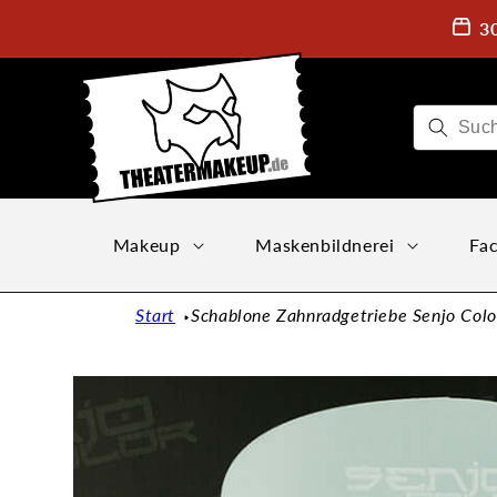
Direkt
zum
3
Inhalt
Makeup
Maskenbildnerei
Fac
Start
Schablone Zahnradgetriebe Senjo Color
Zu
Produktinformationen
springen