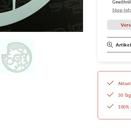
Gewöhnlic
Schabl
Zahnra
Shop-Inf
Senjo
Color
Vers
Art
Stencil
Artike
Aktuel
30 Tag
100% s