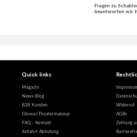
Fragen zu Schablo
beantworten wir h
Quick links
Rechtli
Magazin
Impressu
News-Blog
Datensch
B2B Kunden
Widerruf
Glossar:Theatermakeup
AGBs
FAQ - Kontakt
Zahlung u
Anfahrt Abholung
Barrierefr