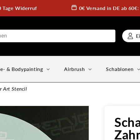
0 Tage Widerruf
0€ Versand in DE ab 60€
E
e- & Bodypainting
Airbrush
Schablonen
 Art Stencil
Sch
Zahn