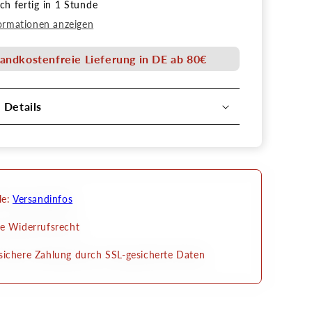
h fertig in 1 Stunde
one
Schablone
dgetriebe
Zahnradgetriebe
ormationen anzeigen
Senjo
Color
andkostenfreie Lieferung in DE ab 80€
Art
Stencil
l Details
le:
Versandinfos
e Widerrufsrecht
ichere Zahlung durch SSL-gesicherte Daten