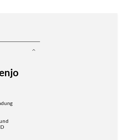
enjo
ndung
 und
CD