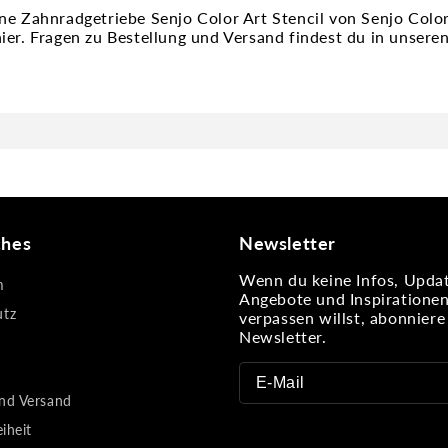
ne Zahnradgetriebe Senjo Color Art Stencil von Senjo Col
ier. Fragen zu Bestellung und Versand findest du in unser
ches
Newsletter
Wenn du keine Infos, Updat
m
Angebote und Inspiratione
utz
verpassen willst, abonnier
Newsletter.
nd Versand
eiheit