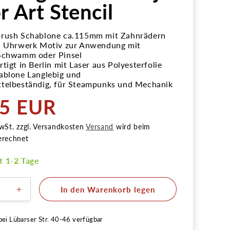
r Art Stencil
brush Schablone ca.115mm mit Zahnrädern
 - Uhrwerk Motiv zur Anwendung mit
 Schwamm oder Pinsel
tigt in Berlin mit Laser aus Polyesterfolie
ablone Langlebig und
ttelbeständig, für Steampunks und Mechanik
95 EUR
r
wSt. zzgl. Versandkosten
Versand
wird beim
erechnet
it 1-2 Tage
In den Warenkorb legen
ere
Erhöhe
die
Menge
bei
Lübarser Str. 40-46
verfügbar
für