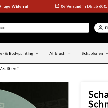
0 Tage Widerruf
0€ Versand in DE ab 60€
E
e- & Bodypainting
Airbrush
Schablonen
Art Stencil
Sch
Schm