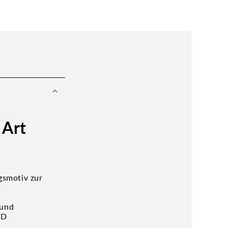
 Art
gsmotiv zur
 und
CD