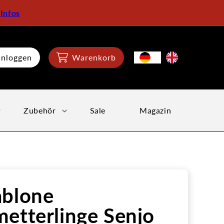
:
Infos
inloggen
Warenkorb
Zubehör
Sale
Magazin
ablone
etterlinge Senjo