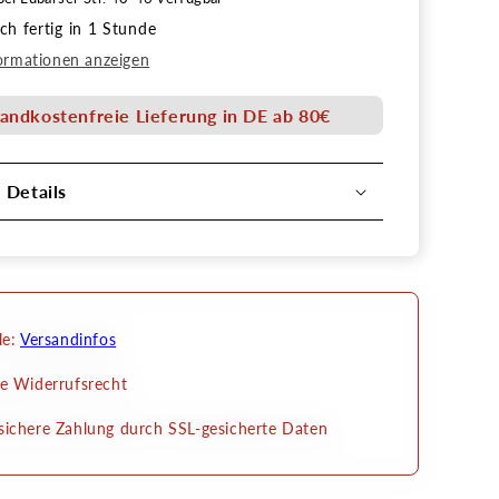
für
h fertig in 1 Stunde
one
Schablone
erlinge
Schmetterlinge
ormationen anzeigen
Senjo
Color
andkostenfreie Lieferung in DE ab 80€
Art
Stencil
l Details
le:
Versandinfos
e Widerrufsrecht
ichere Zahlung durch SSL-gesicherte Daten