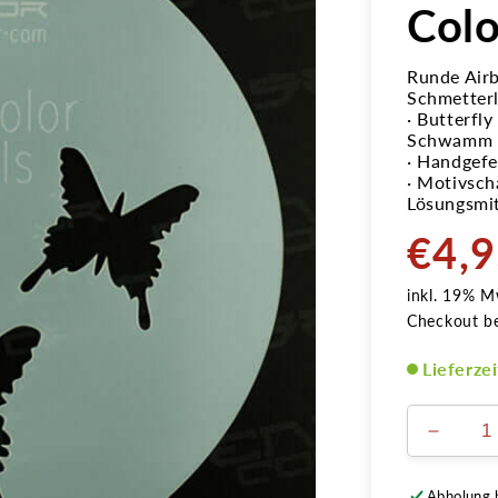
Colo
Runde Air
Schmetter
· Butterfl
Schwamm o
· Handgefer
· Motivsch
Lösungsmit
€4,
Normale
Preis
inkl. 19% M
Checkout b
Lieferze
Verring
die
Menge
Abholung 