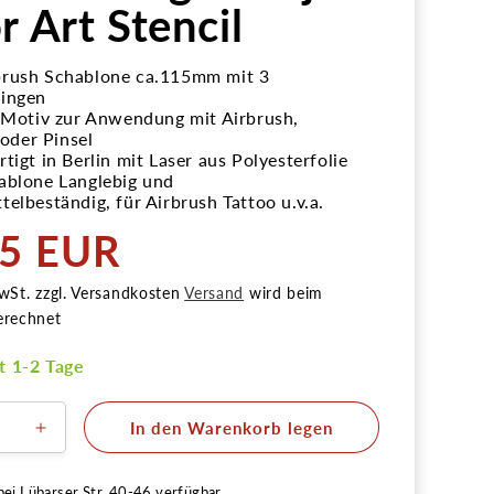
r Art Stencil
brush Schablone ca.115mm mit 3
lingen
y Motiv zur Anwendung mit Airbrush,
der Pinsel
tigt in Berlin mit Laser aus Polyesterfolie
ablone Langlebig und
telbeständig, für Airbrush Tattoo u.v.a.
95 EUR
r
wSt. zzgl. Versandkosten
Versand
wird beim
erechnet
it 1-2 Tage
In den Warenkorb legen
ere
Erhöhe
die
Menge
bei
Lübarser Str. 40-46
verfügbar