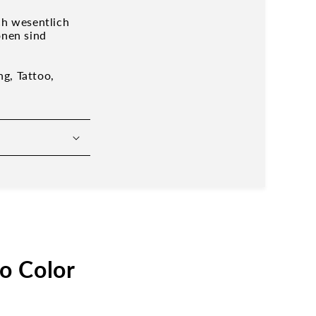
ch wesentlich
onen sind
g, Tattoo,
o Color