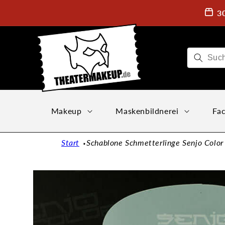
Direkt
zum
3
Inhalt
Makeup
Maskenbildnerei
Fac
Start
Schablone Schmetterlinge Senjo Color 
Zu
Produktinformationen
springen