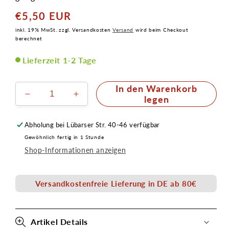
€5,50 EUR
Normaler
Preis
inkl. 19% MwSt. zzgl. Versandkosten
Versand
wird beim Checkout
berechnet
Lieferzeit 1-2 Tage
In den Warenkorb
Verringere
Erhöhe
legen
die
die
Menge
Menge
Abholung bei
Lübarser Str. 40-46
verfügbar
für
für
Gewöhnlich fertig in 1 Stunde
Rundpinsel
Rundpinsel
Shop-Informationen anzeigen
Synthetic
Synthetic
1570-
1570-
6
6
Versandkostenfreie Lieferung in DE ab 80€
daVinci
daVinci
Artikel Details