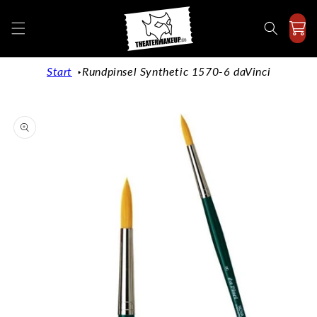
Direkt
zum
Inhalt
Start
Rundpinsel Synthetic 1570-6 daVinci
duktinformationen
ingen