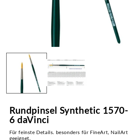
Medien
1
in
Modal
öffnen
Rundpinsel Synthetic 1570-
6 daVinci
Für feinste Details. besonders für FineArt, NailArt
geeignet.