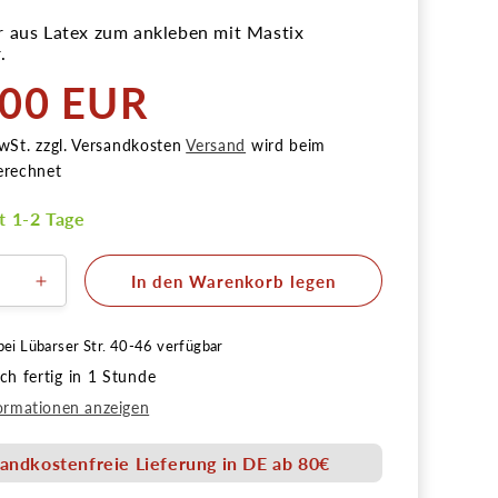
 aus Latex zum ankleben mit Mastix
.
,00 EUR
r
wSt. zzgl. Versandkosten
Versand
wird beim
erechnet
it 1-2 Tage
In den Warenkorb legen
ere
Erhöhe
die
Menge
bei
Lübarser Str. 40-46
verfügbar
für
h fertig in 1 Stunde
Reh
Hörner
ormationen anzeigen
groß
Latex
andkostenfreie Lieferung in DE ab 80€
tion
Applikation