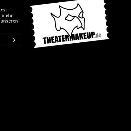
es,
n mehr
e unseren