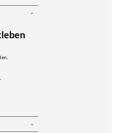
kleben
len.
.
r