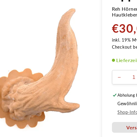
Reh Hörner
Hautkleber
€30
Normale
Preis
inkl. 19% M
Checkout b
Lieferze
Verring
die
Menge
Abholung 
für
Gewöhnlic
Reh
Hörner
Shop-Inf
groß
Latex
Vers
Applika