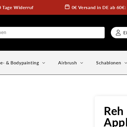
0 Tage Widerruf
0€ Versand in DE ab 60€
E
e- & Bodypainting
Airbrush
Schablonen
Reh 
Appl