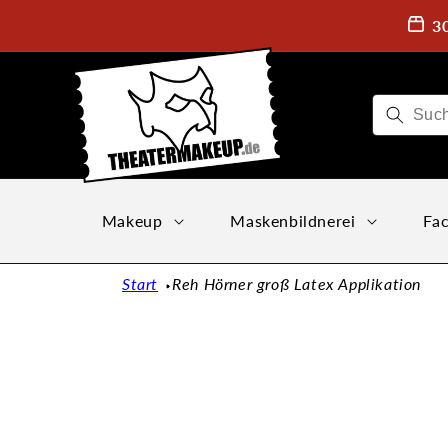
Direkt
zum
3
Inhalt
Makeup
Maskenbildnerei
Fac
Start
Reh Hörner groß Latex Applikation
Zu
Produktinformationen
springen