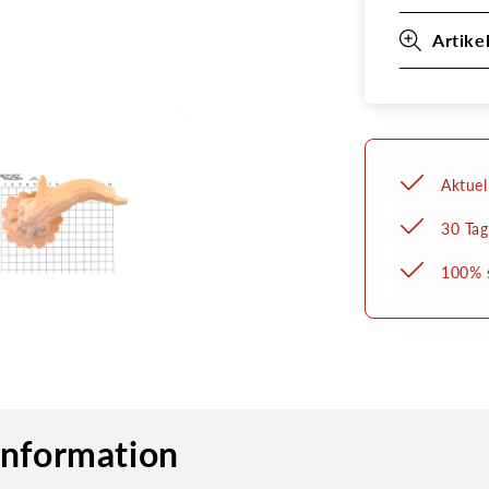
Artike
Aktuel
30 Tag
100% s
information