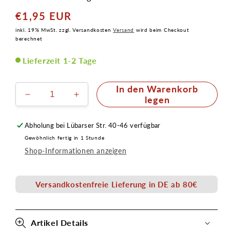
€1,95 EUR
Normaler
Preis
inkl. 19% MwSt. zzgl. Versandkosten
Versand
wird beim Checkout
berechnet
Lieferzeit 1-2 Tage
In den Warenkorb
Verringere
Erhöhe
legen
die
die
Menge
Menge
Abholung bei
Lübarser Str. 40-46
verfügbar
für
für
Gewöhnlich fertig in 1 Stunde
Reduziernippel
Reduziernippel
Shop-Informationen anzeigen
1/8&quot;
1/8&quot;
IG
IG
x
x
Versandkostenfreie Lieferung in DE ab 80€
3/8&quot;
3/8&quot;
AG
AG
Artikel Details