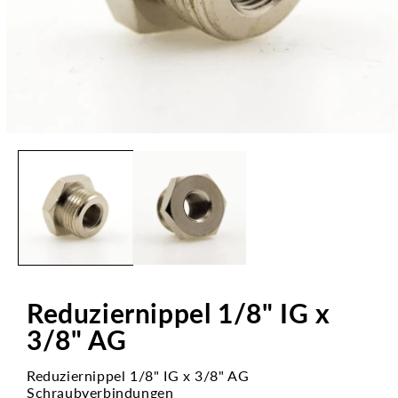
Medien
1
in
Modal
öffnen
Reduziernippel 1/8" IG x
3/8" AG
Reduziernippel 1/8" IG x 3/8" AG
Schraubverbindungen