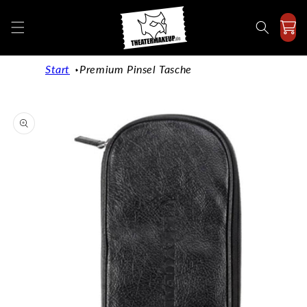
Direkt
zum
Inhalt
Start
Premium Pinsel Tasche
duktinformationen
ingen