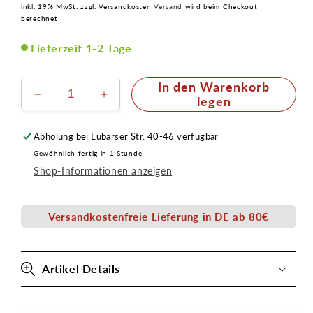
Preis
inkl. 19% MwSt. zzgl. Versandkosten
Versand
wird beim Checkout
berechnet
Lieferzeit 1-2 Tage
In den Warenkorb
Verringere
Erhöhe
legen
die
die
Menge
Menge
Abholung bei
Lübarser Str. 40-46
verfügbar
für
für
Gewöhnlich fertig in 1 Stunde
Premium
Premium
Shop-Informationen anzeigen
Pinsel
Pinsel
Tasche
Tasche
Versandkostenfreie Lieferung in DE ab 80€
Artikel Details