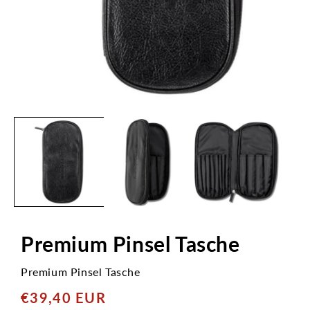
Medien
1
in
Modal
öffnen
Premium Pinsel Tasche
Premium Pinsel Tasche
€39,40 EUR
Normaler