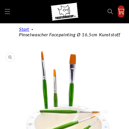
Direkt
zum
Inhalt
Start
Pinselwascher Facepainting Ø 16,5cm Kunststoff
duktinformationen
ingen