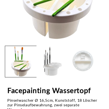
Medien
1
in
Modal
öffnen
Facepainting Wassertopf
Pinselwascher Ø 16,5cm, Kunststoff, 18 Löscher
zur Pinselaufbewahrung, zwei separate