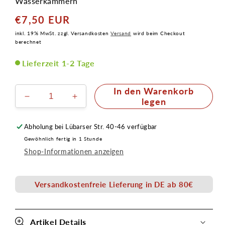
Wasserkammern
€7,50 EUR
Normaler
Preis
inkl. 19% MwSt. zzgl. Versandkosten
Versand
wird beim Checkout
berechnet
Lieferzeit 1-2 Tage
In den Warenkorb
Verringere
Erhöhe
legen
die
die
Menge
Menge
Abholung bei
Lübarser Str. 40-46
verfügbar
für
für
Gewöhnlich fertig in 1 Stunde
Pinselwascher
Pinselwascher
Shop-Informationen anzeigen
Facepainting
Facepainting
Ø
Ø
16,5cm
16,5cm
Versandkostenfreie Lieferung in DE ab 80€
Kunststoff
Kunststoff
Artikel Details