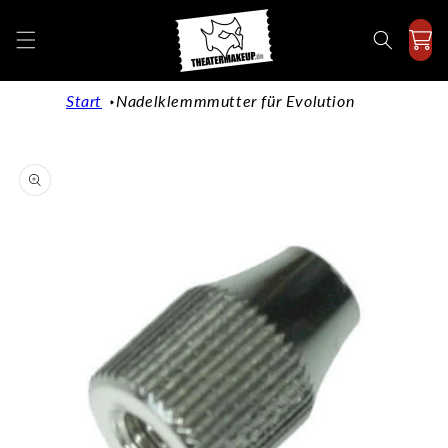
Direkt
zum
Inhalt
Start
Nadelklemmmutter für Evolution
duktinformationen
ingen