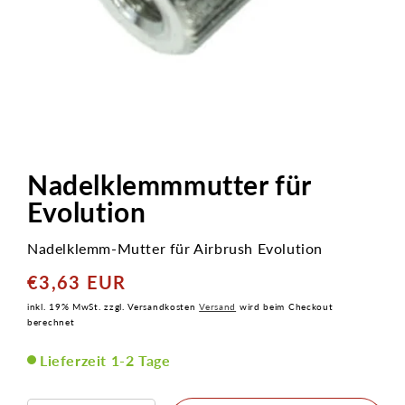
Medien
1
in
Nadelklemmmutter für
Modal
öffnen
Evolution
Nadelklemm-Mutter für Airbrush Evolution
€3,63 EUR
Normaler
Preis
inkl. 19% MwSt. zzgl. Versandkosten
Versand
wird beim Checkout
berechnet
Lieferzeit 1-2 Tage