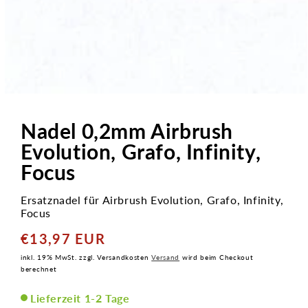
Medien
1
in
Nadel 0,2mm Airbrush
Modal
öffnen
Evolution, Grafo, Infinity,
Focus
Ersatznadel für Airbrush Evolution, Grafo, Infinity,
Focus
€13,97 EUR
Normaler
Preis
inkl. 19% MwSt. zzgl. Versandkosten
Versand
wird beim Checkout
berechnet
Lieferzeit 1-2 Tage