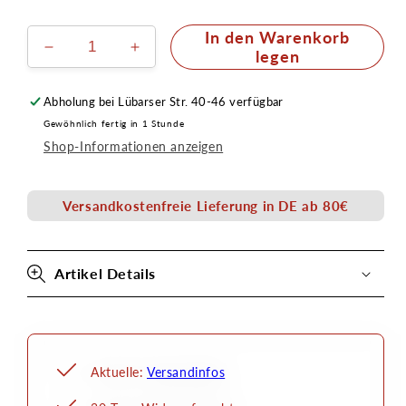
In den Warenkorb
Verringere
Erhöhe
legen
die
die
Menge
Menge
Abholung bei
Lübarser Str. 40-46
verfügbar
für
für
Gewöhnlich fertig in 1 Stunde
Nadel
Nadel
Shop-Informationen anzeigen
0,2mm
0,2mm
Airbrush
Airbrush
Evolution,
Evolution,
Versandkostenfreie Lieferung in DE ab 80€
Grafo,
Grafo,
Infinity,
Infinity,
Focus
Focus
Artikel Details
Aktuelle:
Versandinfos