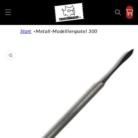
Direkt
zum
Inhalt
Start
Metall-Modellierspatel 300
duktinformationen
ingen