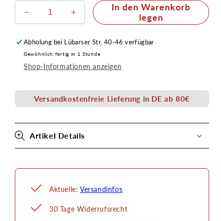
In den Warenkorb
Verringere
Erhöhe
legen
die
die
Menge
Menge
Abholung bei
Lübarser Str. 40-46
verfügbar
für
für
Gewöhnlich fertig in 1 Stunde
Metall-
Metall-
Shop-Informationen anzeigen
Modellierspatel
Modellierspatel
300
300
Versandkostenfreie Lieferung in DE ab 80€
Artikel Details
Aktuelle:
Versandinfos
30 Tage Widerrufsrecht