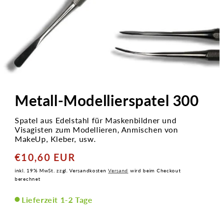
Medien
1
in
Metall-Modellierspatel 300
Modal
öffnen
Spatel aus Edelstahl für Maskenbildner und
Visagisten zum Modellieren, Anmischen von
MakeUp, Kleber, usw.
€10,60 EUR
Normaler
Preis
inkl. 19% MwSt. zzgl. Versandkosten
Versand
wird beim Checkout
berechnet
Lieferzeit 1-2 Tage