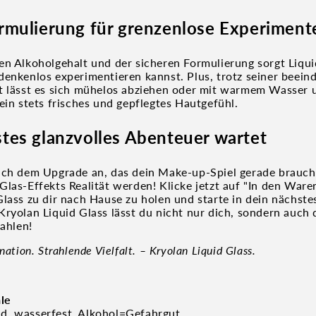
rmulierung für grenzenlose Experiment
en Alkoholgehalt und der sicheren Formulierung sorgt Liqui
denkenlos experimentieren kannst. Plus, trotz seiner beei
t lässt es sich mühelos abziehen oder mit warmem Wasser u
ein stets frisches und gepflegtes Hautgefühl.
tes glanzvolles Abenteuer wartet
ach dem Upgrade an, das dein Make-up-Spiel gerade brauch
Glas-Effekts Realität werden! Klicke jetzt auf "In den Ware
lass zu dir nach Hause zu holen und starte in dein nächste
Kryolan Liquid Glass lässt du nicht nur dich, sondern auch 
rahlen!
nation. Strahlende Vielfalt. – Kryolan Liquid Glass.
le
d, wasserfest, Alkohol=Gefahrgut