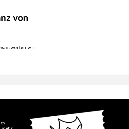
anz von
beantworten wir
es,
n mehr