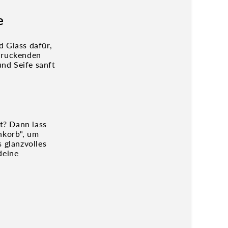
e
d Glass dafür,
ndruckenden
nd Seife sanft
t? Dann lass
nkorb", um
s glanzvolles
deine