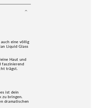
 auch eine völlig
lan Liquid Glass
 deine Haut und
d faszinierend
ht trägst.
es ist dein
k zu bringen.
nen dramatischen