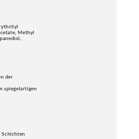
ythrityl
cetate, Methyl
panediol,
on der
n spiegelartigen
e Schichten