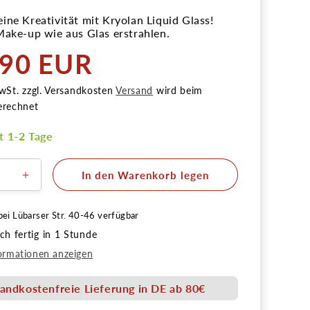
ine Kreativität mit Kryolan Liquid Glass!
Make-up wie aus Glas erstrahlen.
,90 EUR
r
wSt. zzgl. Versandkosten
Versand
wird beim
erechnet
it 1-2 Tage
In den Warenkorb legen
ere
Erhöhe
die
Menge
bei
Lübarser Str. 40-46
verfügbar
für
h fertig in 1 Stunde
Liquid
Glass
ormationen anzeigen
250ml
-
andkostenfreie Lieferung in DE ab 80€
lglanz
Spiegelglanz