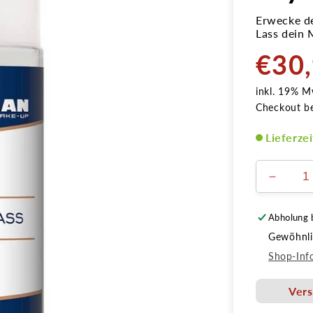
Erwecke de
Lass dein 
€30
Normale
Preis
inkl. 19% M
Checkout b
Lieferze
Verring
die
Menge
Abholung 
für
Gewöhnlic
Liquid
Glass
Shop-Inf
250ml
-
Vers
Spiege