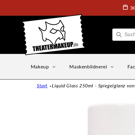
Direkt
zum
3
Inhalt
Makeup
Maskenbildnerei
Fac
Start
Liquid Glass 250ml - Spiegelglanz von
Zu
Produktinformationen
springen