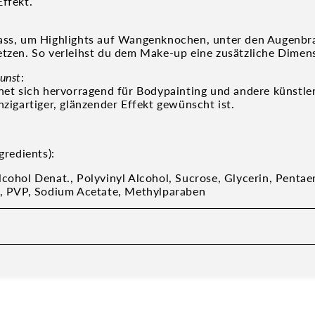
Effekt.
ass, um Highlights auf Wangenknochen, unter den Augenbr
etzen. So verleihst du dem Make-up eine zusätzliche Dimen
unst
:
gnet sich hervorragend für Bodypainting und andere künstler
nzigartiger, glänzender Effekt gewünscht ist.
gredients):
cohol Denat., Polyvinyl Alcohol, Sucrose, Glycerin, Pentaer
e, PVP, Sodium Acetate, Methylparaben