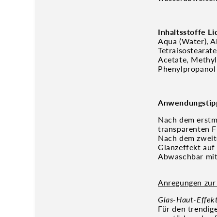
Inhaltsstoffe L
Aqua (Water), Al
Tetraisostearat
Acetate, Methyl
Phenylpropanol
Anwendungstip
Nach dem erstma
transparenten F
Nach dem zweite
Glanzeffekt auf
Abwaschbar mit
Anregungen zu
Glas-Haut-Effek
Für den trendig