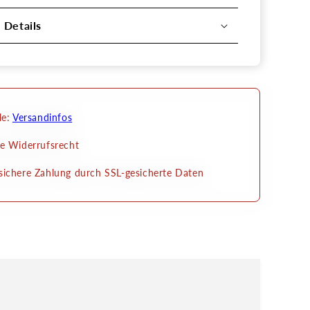
von
n
Kryolan
l Details
le:
Versandinfos
e Widerrufsrecht
ichere Zahlung durch SSL-gesicherte Daten