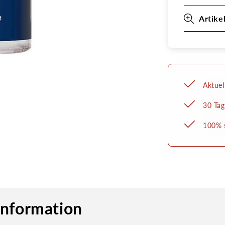
von
Kryola
Artike
Aktuel
30 Tag
100% s
information