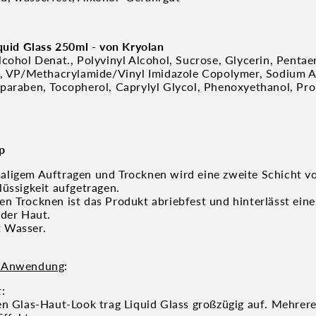
iquid Glass 250ml - von Kryolan
cohol Denat., Polyvinyl Alcohol, Sucrose, Glycerin, Pentaer
e, VP/Methacrylamide/Vinyl Imidazole Copolymer, Sodium A
paraben, Tocopherol, Caprylyl Glycol, Phenoxyethanol, Pro
p
ligem Auftragen und Trocknen wird eine zweite Schicht v
lüssigkeit aufgetragen.
n Trocknen ist das Produkt abriebfest und hinterlässt eine
 der Haut.
 Wasser.
r Anwendung
:
t
:
en Glas-Haut-Look trag Liquid Glass großzügig auf. Mehrer