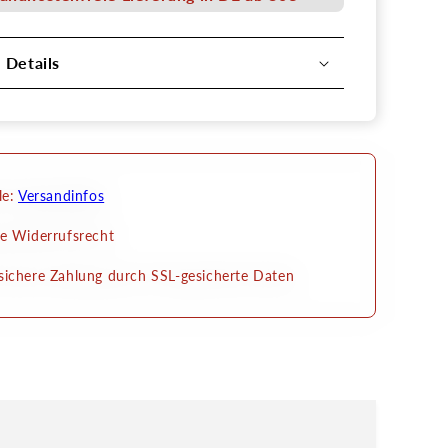
Senjo
Color
l Details
le:
Versandinfos
e Widerrufsrecht
ichere Zahlung durch SSL-gesicherte Daten