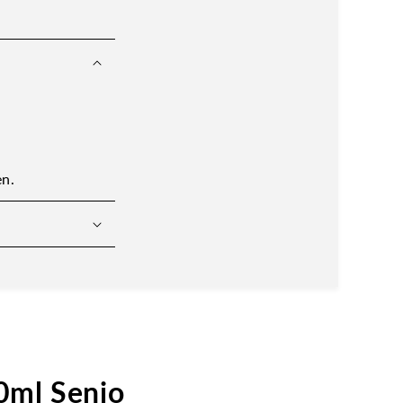
en.
0ml Senjo