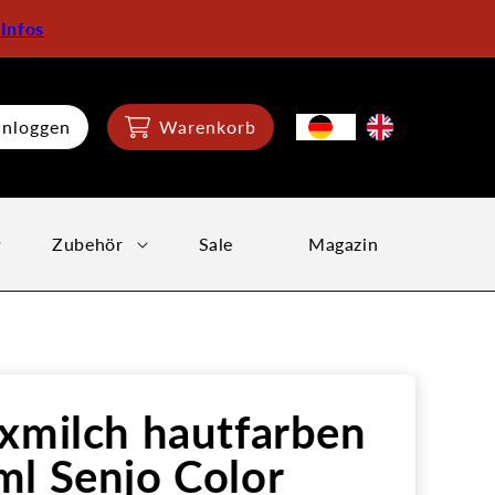
:
Infos
inloggen
Warenkorb
Zubehör
Sale
Magazin
xmilch hautfarben
l Senjo Color