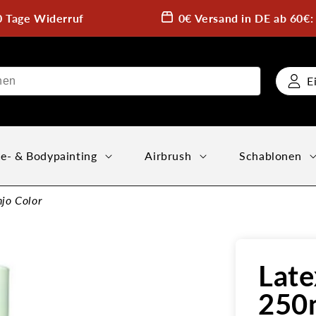
0 Tage Widerruf
0€ Versand in DE ab 60€
E
e- & Bodypainting
Airbrush
Schablonen
jo Color
Late
250m