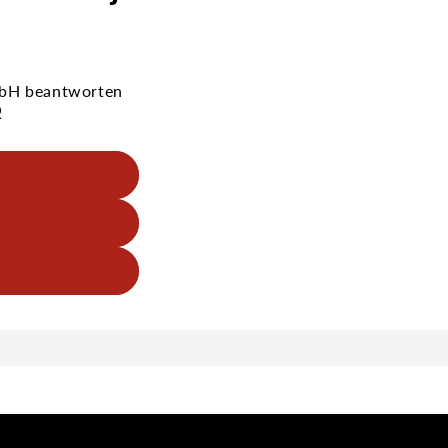
GmbH beantworten
Q
 wasserfest auf.
eitere
ividuellen