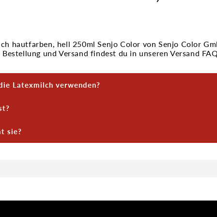
lch hautfarben, hell 250ml Senjo Color von Senjo Color 
zu Bestellung und Versand findest du in unseren Versand FA
 die Latexmilch verwenden?
den oder zum Modellieren von Spezialeffekten.
st?
n Zustand wasserlöslich, trocknet aber in dünnen Schichten
t sie?
en, hell eingefärbt und eignet sich als natürliche Basis für w
dem Trocknen kannst du sie auch mit passenden Farben ind
.