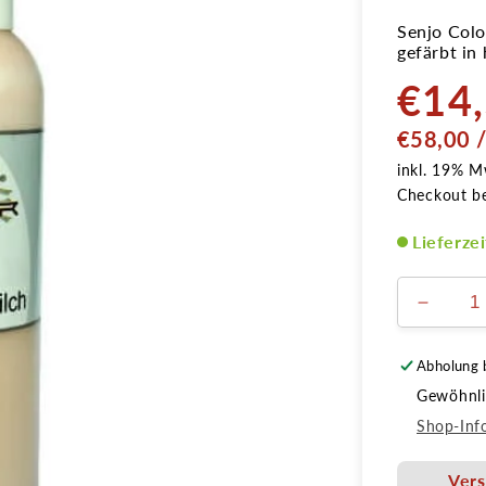
Senjo Colo
gefärbt in
€14
Normale
Preis
GRUNDPREIS
€58,00
inkl. 19% M
Checkout b
Lieferze
Verring
die
Menge
Abholung 
für
Gewöhnlic
Latexm
hautfar
Shop-Inf
hell
250ml
Vers