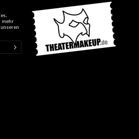
es,
n mehr
e unseren