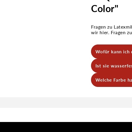
Color"
Fragen zu Latexmi
wir hier. Fragen 
Wofür kann ich
Für Narben, Wun
Ist sie wasserfe
Sie ist im nasse
Welche Farbe ha
Sie ist hautfarb
Bemalung. Nach 
Tönen anpassen