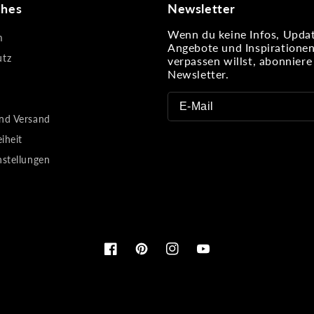
ches
Newsletter
Wenn du keine Infos, Updat
m
Angebote und Inspiratione
utz
verpassen willst, abonnier
Newsletter.
nd Versand
eiheit
nstellungen
Facebook
Pinterest
Instagram
YouTube