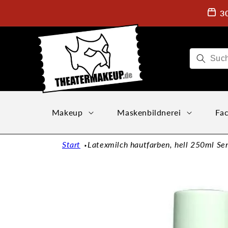
Direkt
zum
3
Inhalt
Makeup
Maskenbildnerei
Fac
Start
Latexmilch hautfarben, hell 250ml Sen
Zu
Produktinformationen
springen