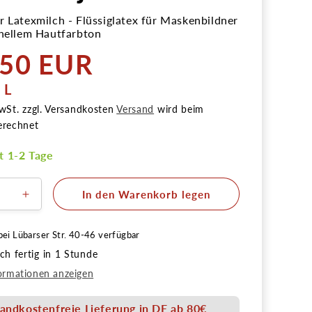
r Latexmilch - Flüssiglatex für Maskenbildner
 hellem Hautfarbton
,50 EUR
r
PRO
/
L
wSt. zzgl. Versandkosten
Versand
wird beim
erechnet
it 1-2 Tage
In den Warenkorb legen
ere
Erhöhe
die
Menge
bei
Lübarser Str. 40-46
verfügbar
für
h fertig in 1 Stunde
ilch
Latexmilch
ben,
hautfarben,
ormationen anzeigen
hell
250ml
andkostenfreie Lieferung in DE ab 80€