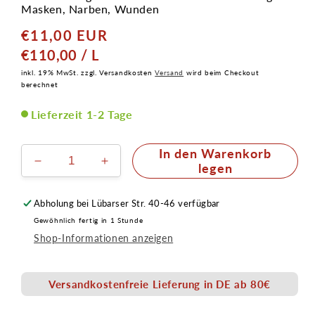
Masken, Narben, Wunden
€11,00 EUR
Normaler
Preis
GRUNDPREIS
PRO
€110,00
/
L
inkl. 19% MwSt. zzgl. Versandkosten
Versand
wird beim Checkout
berechnet
Lieferzeit 1-2 Tage
In den Warenkorb
Verringere
Erhöhe
legen
die
die
Menge
Menge
Abholung bei
Lübarser Str. 40-46
verfügbar
für
für
Gewöhnlich fertig in 1 Stunde
Latexmilch
Latexmilch
Shop-Informationen anzeigen
hautfarben,
hautfarben,
hell
hell
100ml
100ml
Versandkostenfreie Lieferung in DE ab 80€
Senjo
Senjo
Color
Color