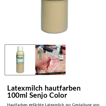
Medien
1
in
Modal
öffnen
Latexmilch hautfarben
100ml Senjo Color
Hautfarben gefärbte Latexmilch zur Gestaltung von