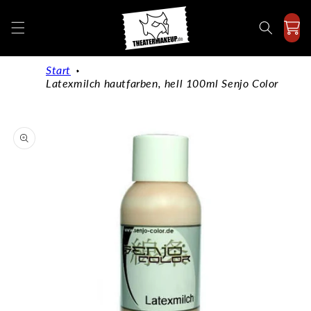
Direkt
zum
Inhalt
Start
Latexmilch hautfarben, hell 100ml Senjo Color
duktinformationen
ingen