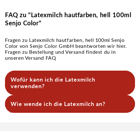
FAQ zu "Latexmilch hautfarben, hell 100ml
Senjo Color"
Fragen zu Latexmilch hautfarben, hell 100ml Senjo
Color von Senjo Color GmbH beantworten wir hier.
Fragen zu Bestellung und Versand findest du in
unseren Versand FAQ
Wofür kann ich die Latexmilch
verwenden?
Die hautfarbene Latexmilch eignet sich zur
Wie wende ich die Latexmilch an?
Gestaltung von Narben, Wunden, Masken oder
plastischen Effekten und wird auch zur
Herstellung von Latexteilen wie Nasen oder
Tupfe die Latexmilch dünn auf, lasse sie trocknen
Glatzen genutzt.
und wiederhole das in mehreren Schichten, bis der
gewünschte Effekt entsteht. Tipp: Mit
Küchenkrepp schaffst du dickere Schichten. Zum
Schluss unbedingt mit Fixierpuder abpudern!