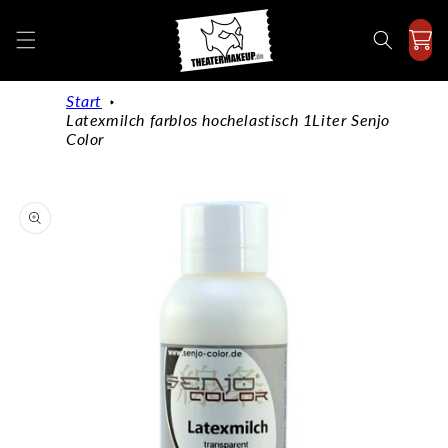
Direkt
zum
Inhalt
Start
Latexmilch farblos hochelastisch 1Liter Senjo
Color
duktinformationen
ingen