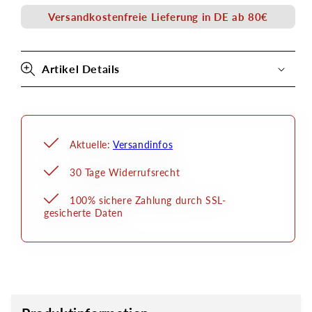
1Liter
1Liter
Versandkostenfreie Lieferung in DE ab 80€
Senjo
Senjo
Color
Color
Artikel Details
Aktuelle:
Versandinfos
30 Tage Widerrufsrecht
100% sichere Zahlung durch SSL-
gesicherte Daten