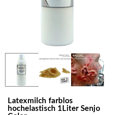
Medien
1
in
Modal
öffnen
Latexmilch farblos
hochelastisch 1Liter Senjo