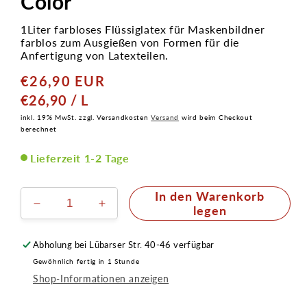
Color
1Liter farbloses Flüssiglatex für Maskenbildner
farblos zum Ausgießen von Formen für die
Anfertigung von Latexteilen.
€26,90 EUR
Normaler
Preis
GRUNDPREIS
PRO
€26,90
/
L
inkl. 19% MwSt. zzgl. Versandkosten
Versand
wird beim Checkout
berechnet
Lieferzeit 1-2 Tage
In den Warenkorb
Verringere
Erhöhe
legen
die
die
Menge
Menge
Abholung bei
Lübarser Str. 40-46
verfügbar
für
für
Gewöhnlich fertig in 1 Stunde
Latexmilch
Latexmilch
Shop-Informationen anzeigen
farblos
farblos
hochelastisch
hochelastisch