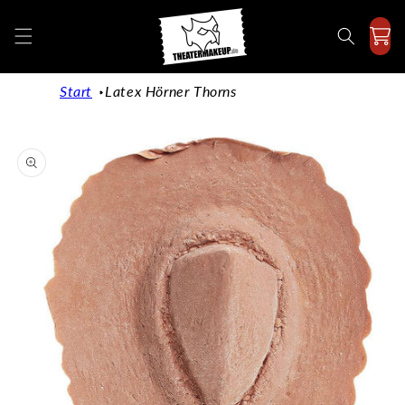
Direkt
zum
Inhalt
Start
Latex Hörner Thorns
duktinformationen
ingen