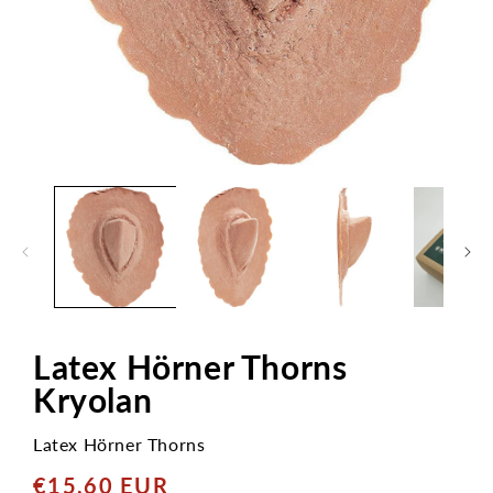
Medien
1
in
Modal
öffnen
Latex Hörner Thorns
Kryolan
Latex Hörner Thorns
€15,60 EUR
Normaler