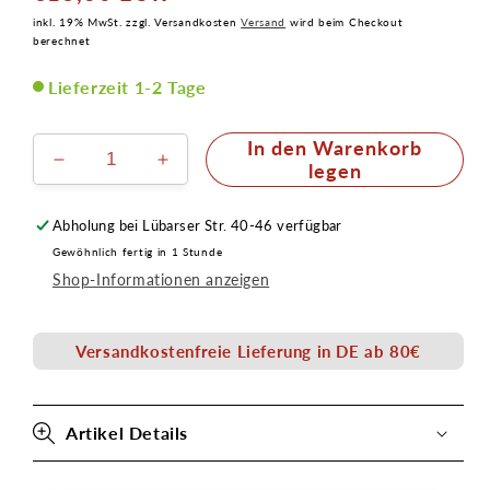
Preis
inkl. 19% MwSt. zzgl. Versandkosten
Versand
wird beim Checkout
berechnet
Lieferzeit 1-2 Tage
In den Warenkorb
Verringere
Erhöhe
legen
die
die
Menge
Menge
Abholung bei
Lübarser Str. 40-46
verfügbar
für
für
Gewöhnlich fertig in 1 Stunde
Latex
Latex
Shop-Informationen anzeigen
Hörner
Hörner
Thorns
Thorns
Versandkostenfreie Lieferung in DE ab 80€
Artikel Details