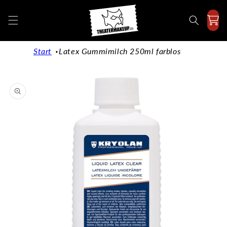
Direkt
zum
Inhalt
Start
Latex Gummimilch 250ml farblos
duktinformationen
ingen