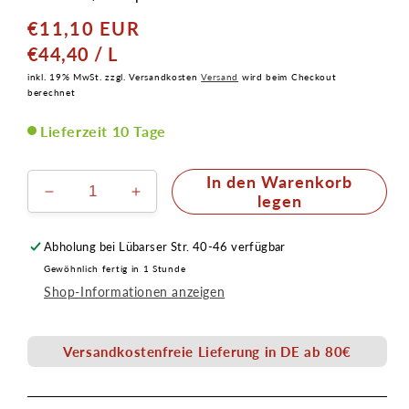
€11,10 EUR
Normaler
Preis
GRUNDPREIS
PRO
€44,40
/
L
inkl. 19% MwSt. zzgl. Versandkosten
Versand
wird beim Checkout
berechnet
Lieferzeit 10 Tage
In den Warenkorb
Verringere
Erhöhe
legen
die
die
Menge
Menge
Abholung bei
Lübarser Str. 40-46
verfügbar
für
für
Gewöhnlich fertig in 1 Stunde
Latex
Latex
Shop-Informationen anzeigen
Gummimilch
Gummimilch
250ml
250ml
farblos
farblos
Versandkostenfreie Lieferung in DE ab 80€