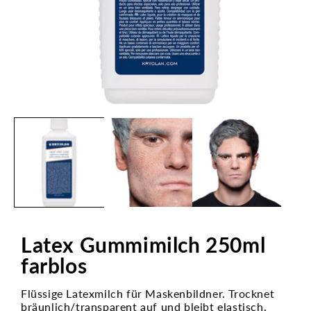
Medien
1
in
Modal
öffnen
Latex Gummimilch 250ml
farblos
Flüssige Latexmilch für Maskenbildner. Trocknet
bräunlich/transparent auf und bleibt elastisch.