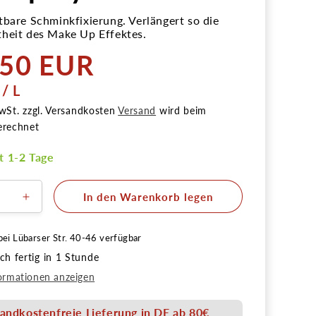
tbare Schminkfixierung. Verlängert so die
heit des Make Up Effektes.
,50 EUR
r
PRO
/
L
wSt. zzgl. Versandkosten
Versand
wird beim
erechnet
it 1-2 Tage
In den Warenkorb legen
ere
Erhöhe
die
Menge
bei
Lübarser Str. 40-46
verfügbar
für
h fertig in 1 Stunde
n
Kryolan
p
Makeup
ormationen anzeigen
pray
Fixierspray
75ml
andkostenfreie Lieferung in DE ab 80€