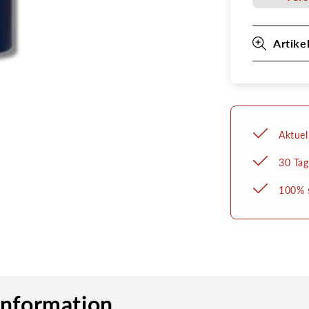
Artike
Aktuel
30 Tag
100% s
information