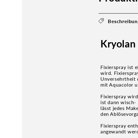
Beschreibun
Kryolan
Fixierspray ist
wird. Fixierspr
Unversehrtheit 
mit Aquacolor 
Fixierspray wir
ist dann wisch-
lässt jedes Mak
den Ablösevorga
Fixierspray ent
angewandt wer