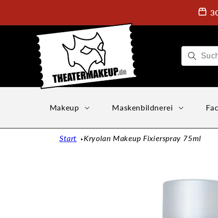
Direkt
zum
3
Inhalt
Makeup
Maskenbildnerei
Fac
Start
Kryolan Makeup Fixierspray 75ml
Zu
Produktinformationen
springen