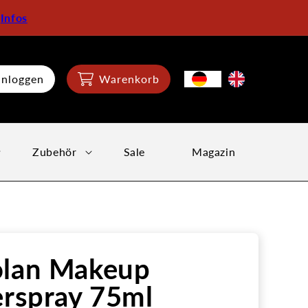
:
Infos
inloggen
Warenkorb
Zubehör
Sale
Magazin
olan Makeup
erspray 75ml