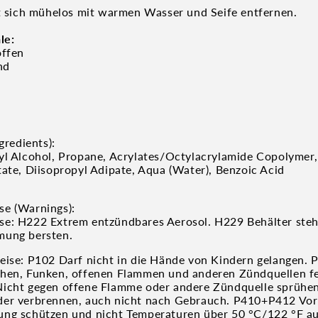
st sich mühelos mit warmen Wasser und Seife entfernen.
le:
offen
nd
gredients):
yl Alcohol, Propane, Acrylates/Octylacrylamide Copolymer,
tate, Diisopropyl Adipate, Aqua (Water), Benzoic Acid
se (Warnings):
e: H222 Extrem entzündbares Aerosol. H229 Behälter steh
mung bersten.
eise: P102 Darf nicht in die Hände von Kindern gelangen. 
hen, Funken, offenen Flammen und anderen Zündquellen fe
Nicht gegen offene Flamme oder andere Zündquelle sprühe
der verbrennen, auch nicht nach Gebrauch. P410+P412 Vor
ng schützen und nicht Temperaturen über 50 °C/122 °F au