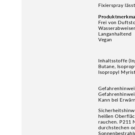
Fixierspray läs
Produktmerkma
Frei von Duftst
Wasserabweise
Langanhaltend
Vegan
Inhaltsstoffe (In
Butane, Isoprop
Isopropyl Myris
Gefahrenhinwei
Gefahrenhinweis
Kann bei Erwär
Sicherheitshinw
heißen Oberfläc
rauchen. P211 
durchstechen o
Sonnenbestrahlu