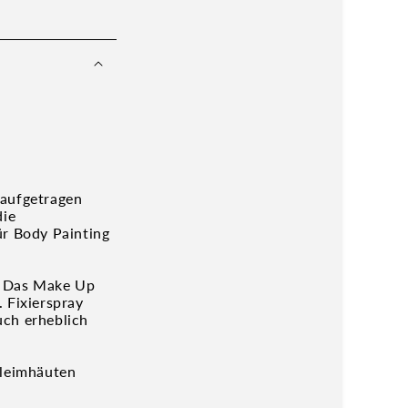
 aufgetragen
die
ür Body Painting
n. Das Make Up
 Fixierspray
uch erheblich
hleimhäuten