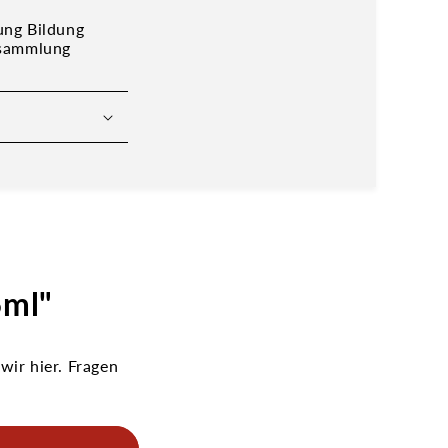
ung Bildung
fsammlung
5ml"
ir hier. Fragen