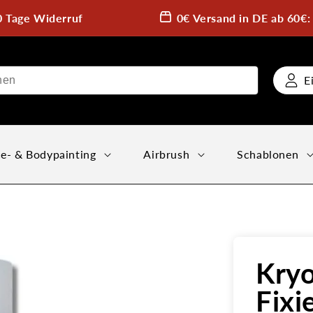
0 Tage Widerruf
0€ Versand in DE ab 60€
E
e- & Bodypainting
Airbrush
Schablonen
Kry
Fixi