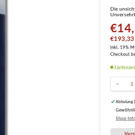
Die unsich
Unversehrt
€14
Normale
Preis
GRUNDPREIS
€193,33
inkl. 19% M
Checkout b
Lieferze
Verring
die
Menge
Abholung 
für
Gewöhnlic
Kryola
Makeu
Shop-Inf
Fixiers
75ml
Vers