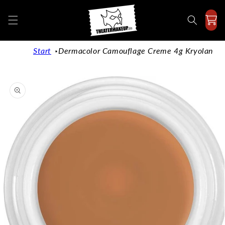
Direkt
zum
Inhalt
Start
Dermacolor Camouflage Creme 4g Kryolan
duktinformationen
ingen