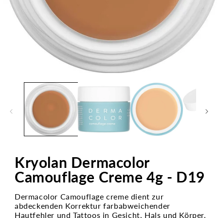
Medien
1
in
Modal
öffnen
Kryolan Dermacolor
Camouflage Creme 4g - D19
Dermacolor Camouflage creme dient zur
abdeckenden Korrektur farbabweichender
Hautfehler und Tattoos in Gesicht, Hals und Körper.