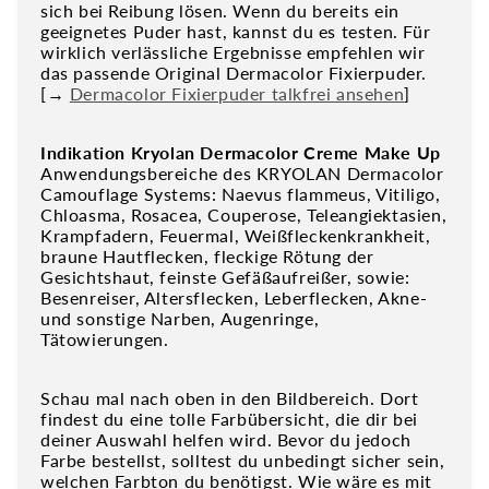
sich bei Reibung lösen. Wenn du bereits ein
geeignetes Puder hast, kannst du es testen. Für
wirklich verlässliche Ergebnisse empfehlen wir
das passende Original Dermacolor Fixierpuder.
[→
Dermacolor Fixierpuder talkfrei ansehen
]
Indikation
Kryolan Dermacolor Creme Make Up
Anwendungsbereiche des KRYOLAN Dermacolor
Camouflage Systems: Naevus flammeus, Vitiligo,
Chloasma, Rosacea, Couperose, Teleangiektasien,
Krampfadern, Feuermal, Weißfleckenkrankheit,
braune Hautflecken, fleckige Rötung der
Gesichtshaut, feinste Gefäßaufreißer, sowie:
Besenreiser, Altersflecken, Leberflecken, Akne-
und sonstige Narben, Augenringe,
Tätowierungen.
Schau mal nach oben in den Bildbereich. Dort
findest du eine tolle Farbübersicht, die dir bei
deiner Auswahl helfen wird. Bevor du jedoch
Farbe bestellst, solltest du unbedingt sicher sein,
welchen Farbton du benötigst. Wie wäre es mit