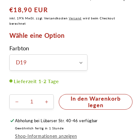
€18,90 EUR
Normaler
Preis
inkl. 19% MwSt. zzgl. Versandkosten
Versand
wird beim Checkout
berechnet
Wähle eine Option
Farbton
Lieferzeit 1-2 Tage
In den Warenkorb
Verringere
Erhöhe
legen
die
die
Menge
Menge
Abholung bei
Lübarser Str. 40-46
verfügbar
für
für
Gewöhnlich fertig in 1 Stunde
Dermacolor
Dermacolor
Shop-Informationen anzeigen
Camouflage
Camouflage