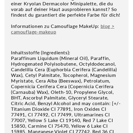
einer Kryolan Dermacolor Minipalette, die du
vorab auf deiner Haut ausprobieren kannst? So
findest du garantiert die perfekte Farbe für dich!
Informationen zu Camouflage MakeUp:
blog >
camouflage-makeup
Inhaltsstoffe (Ingredients):
Paraffinum Liquidum (Mineral Oil), Paraffin,
Hydrogenated Polyisobutene, Octyldodecanol,
Candelilla Cera (Euphorbia Cerifera (Candelilla)
Wax), Cetyl Palmitate, Tocopherol, Magnesium
Myristate, Cera Alba (Beeswax), Petrolatum,
Copernicia Cerifera Cera (Copernicia Cerifera
(Carnauba) Wax), Oleth-10, Propylene Glycol,
BHT, Ascorbyl Palmitate, Glyceryl Stearate,
Citric Acid, Benzyl Alcohol and may contain: [+/-
Titanium Dioxide CI 77891, Iron Oxides CI
77491, CI 77492, CI 77499, Ultramarines CI
77007, Yellow 5 Lake CI 19140, Red 7 Lake CI
15850, Carmine CI 75470, Yellow 6 Lake CI
15985, Manganese Violet CI 77742, Red 36 CI