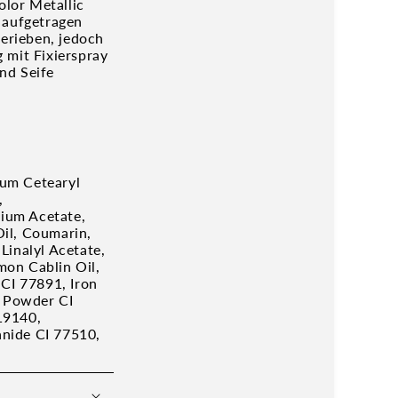
lor Metallic
 aufgetragen
erieben, jedoch
 mit Fixierspray
nd Seife
ium Cetearyl
,
ium Acetate,
Oil, Coumarin,
Linalyl Acetate,
emon Cablin Oil,
 CI 77891, Iron
 Powder CI
19140,
anide CI 77510,