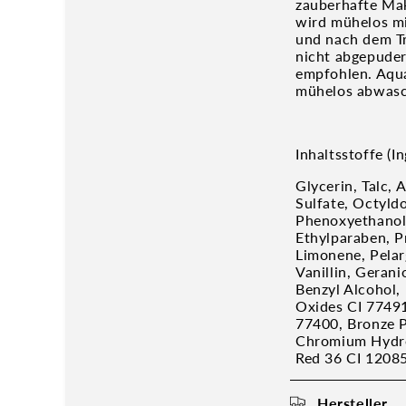
zauberhafte Mak
wird mühelos m
und nach dem Tr
nicht abgepuder
empfohlen. Aqua
mühelos abwasc
Inhaltsstoffe (In
Glycerin, Talc, 
Sulfate, Octyldo
Phenoxyethanol,
Ethylparaben, P
Limonene, Pelar
Vanillin, Gerani
Benzyl Alcohol,
Oxides CI 7749
77400, Bronze P
Chromium Hydrox
Red 36 CI 1208
Hersteller