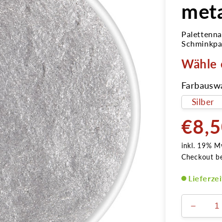
meta
Palettenna
Schminkpa
Wähle 
Farbausw
€8,
Normale
Preis
inkl. 19% M
Checkout b
Lieferze
Verring
die