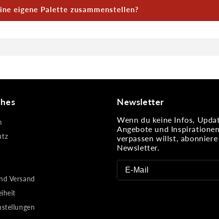
 ist nicht gedacht für: Supracolor‑Paletten, Fremdmarken o
ine eigene Palette zusammenstellen?
en ohne Magnet.
ir Aquacolor‑Paletten frei selbst zusammenstellen, indem du
hten Nachfüllfarben bestückst.
ches
Newsletter
Wenn du keine Infos, Updat
m
Angebote und Inspiratione
utz
verpassen willst, abonnier
Newsletter.
nd Versand
eiheit
nstellungen