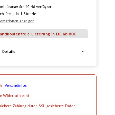
Menge
bei
Lübarser Str. 40-46
verfügbar
für
h fertig in 1 Stunde
n
Kryolan
lor
Aquacolor
ormationen anzeigen
nnachfüllung
Palettennachfüllung
c
metallic
andkostenfreie Lieferung in DE ab 80€
l Details
le:
Versandinfos
e Widerrufsrecht
ichere Zahlung durch SSL-gesicherte Daten