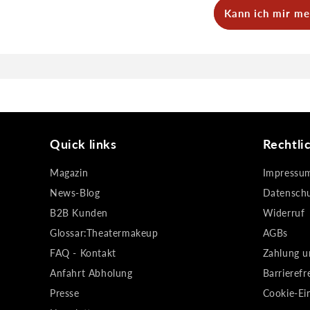
Die Nachfüllung
Kann ich mir me
Kunststoffkäst
Ja, du kannst d
mit den gewünsc
Quick links
Rechtli
Magazin
Impressu
News-Blog
Datensch
B2B Kunden
Widerruf
Glossar:Theatermakeup
AGBs
FAQ - Kontakt
Zahlung u
Anfahrt Abholung
Barrierefr
Presse
Cookie-Ei