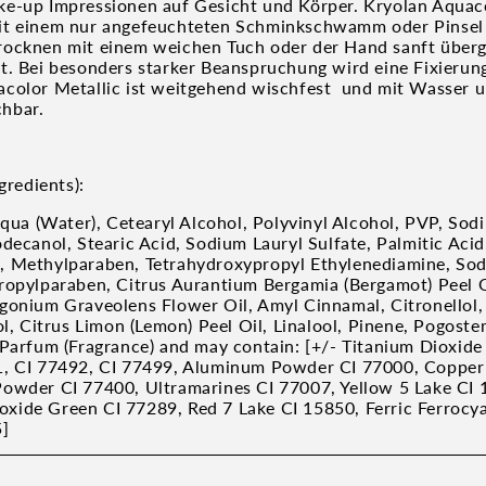
e-up Impressionen auf Gesicht und Körper. Kryolan Aquaco
it einem nur angefeuchteten Schminkschwamm oder Pinsel
ocknen mit einem weichen Tuch oder der Hand sanft überg
t. Bei besonders starker Beanspruchung wird eine Fixierung
color Metallic ist weitgehend wischfest und mit Wasser u
hbar.
gredients):
Aqua (Water), Cetearyl Alcohol, Polyvinyl Alcohol, PVP, Sod
decanol, Stearic Acid, Sodium Lauryl Sulfate, Palmitic Acid
 Methylparaben, Tetrahydroxypropyl Ethylenediamine, Sod
ropylparaben, Citrus Aurantium Bergamia (Bergamot) Peel 
gonium Graveolens Flower Oil, Amyl Cinnamal, Citronellol, 
ol, Citrus Limon (Lemon) Peel Oil, Linalool, Pinene, Pogost
 Parfum (Fragrance) and may contain: [+/- Titanium Dioxide
1, CI 77492, CI 77499, Aluminum Powder CI 77000, Copper
owder CI 77400, Ultramarines CI 77007, Yellow 5 Lake CI 
ide Green CI 77289, Red 7 Lake CI 15850, Ferric Ferrocy
5]