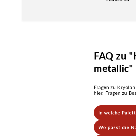
FAQ zu "
metallic"
Fragen zu Kryolan
hier. Fragen zu B
In welche Palet
Die Kryolan Aqu
Wo passt die Na
Kryolan, die für