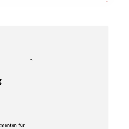
g
igmenten für