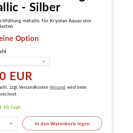
llic - Silber
chfüllung metallic für Kryolan Aquacolor
letten
eine Option
ahl
50 EUR
r
wSt. zzgl. Versandkosten
Versand
wird beim
erechnet
it 10 Tage
In den Warenkorb legen
ere
Erhöhe
die