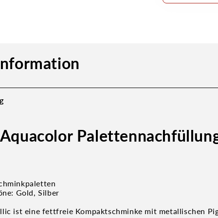
information
g
 Aquacolor Palettennachfüllun
Schminkpaletten
öne: Gold, Silber
lic ist eine fettfreie Kompaktschminke mit metallischen P