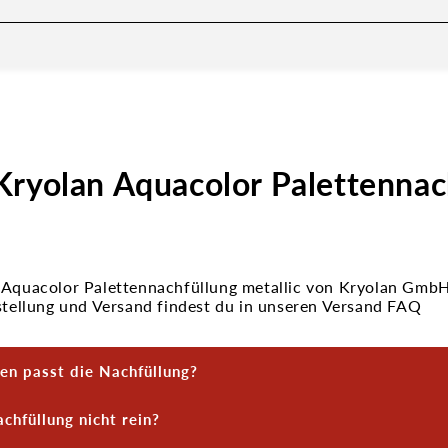
Kryolan Aquacolor Palettennac
 Aquacolor Palettennachfüllung metallic von Kryolan Gmb
estellung und Versand findest du in unseren Versand FAQ
ten passt die Nachfüllung?
acolor Palettennachfüllung passt in alle leeren Aquacolor‑
chfüllung nicht rein?
 Rundpfännchen gedacht sind. Einfach einklicken, fertig!