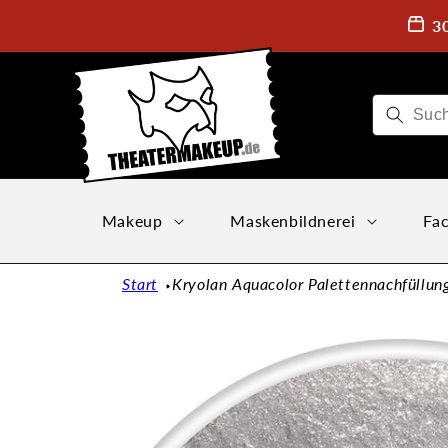
Direkt
zum
3
Inhalt
Makeup
Maskenbildnerei
Fac
Start
Kryolan Aquacolor Palettennachfüllung
Zu
Produktinformationen
springen