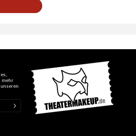
der feste
 Leerpaletten
es,
n mehr
e unseren