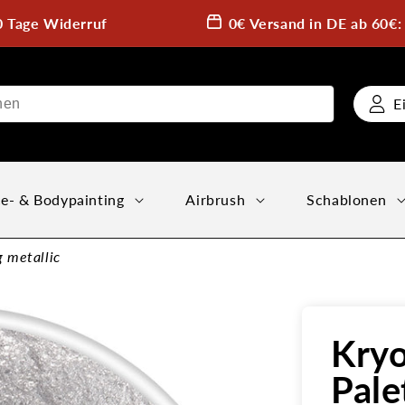
0 Tage Widerruf
0€ Versand in DE ab 60€
E
e- & Bodypainting
Airbrush
Schablonen
 metallic
Kryo
Pale