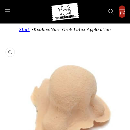
Direkt
zum
Inhalt
Start
KnubbelNase Groß Latex Applikation
duktinformationen
ingen