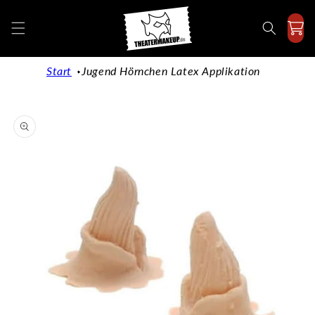
Direkt
zum
Inhalt
Start
Jugend Hörnchen Latex Applikation
duktinformationen
ingen