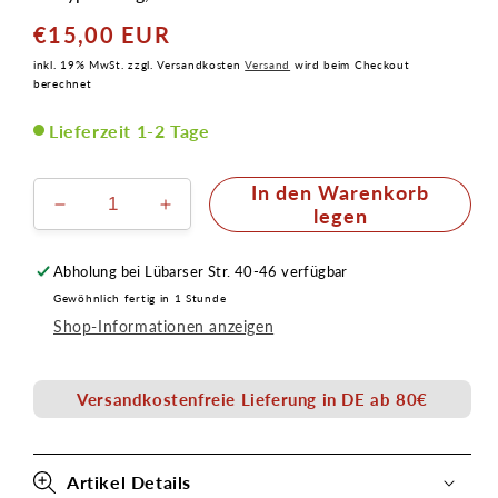
€15,00 EUR
Normaler
Preis
inkl. 19% MwSt. zzgl. Versandkosten
Versand
wird beim Checkout
berechnet
Lieferzeit 1-2 Tage
In den Warenkorb
Verringere
Erhöhe
legen
die
die
Menge
Menge
Abholung bei
Lübarser Str. 40-46
verfügbar
für
für
Gewöhnlich fertig in 1 Stunde
Jugend
Jugend
Shop-Informationen anzeigen
Hörnchen
Hörnchen
Latex
Latex
Applikation
Applikation
Versandkostenfreie Lieferung in DE ab 80€
Artikel Details