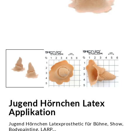
Medien
1
in
Modal
öffnen
Jugend Hörnchen Latex
Applikation
Jugend Hörnchen Latexprosthetic für Bühne, Show,
Bodypainting, LARP...