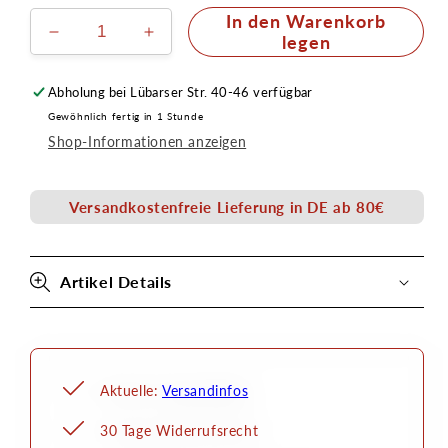
In den Warenkorb
Verringere
Erhöhe
legen
die
die
Menge
Menge
Abholung bei
Lübarser Str. 40-46
verfügbar
für
für
Gewöhnlich fertig in 1 Stunde
Hydro-
Hydro-
Shop-Informationen anzeigen
Abschmink-
Abschmink-
Öl
Öl
100ml
100ml
Versandkostenfreie Lieferung in DE ab 80€
Artikel Details
Aktuelle:
Versandinfos
30 Tage Widerrufsrecht