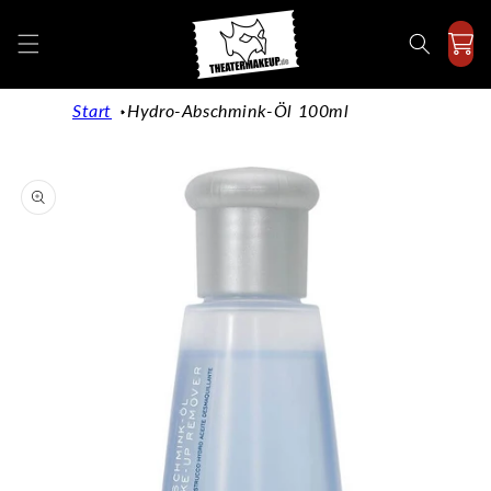
Direkt
zum
Inhalt
Start
Hydro-Abschmink-Öl 100ml
duktinformationen
ingen