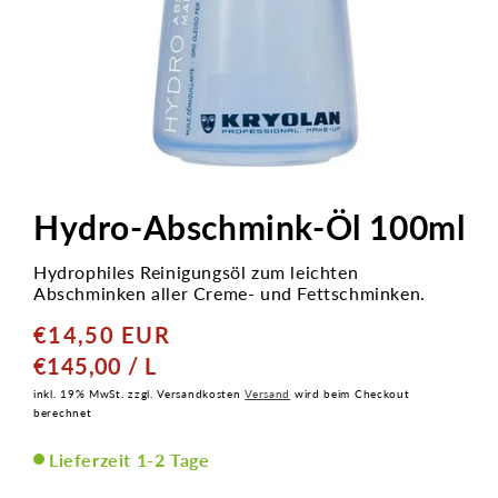
Medien
1
in
Hydro-Abschmink-Öl 100ml
Modal
öffnen
Hydrophiles Reinigungsöl zum leichten
Abschminken aller Creme- und Fettschminken.
€14,50 EUR
Normaler
Preis
GRUNDPREIS
PRO
€145,00
/
L
inkl. 19% MwSt. zzgl. Versandkosten
Versand
wird beim Checkout
berechnet
Lieferzeit 1-2 Tage