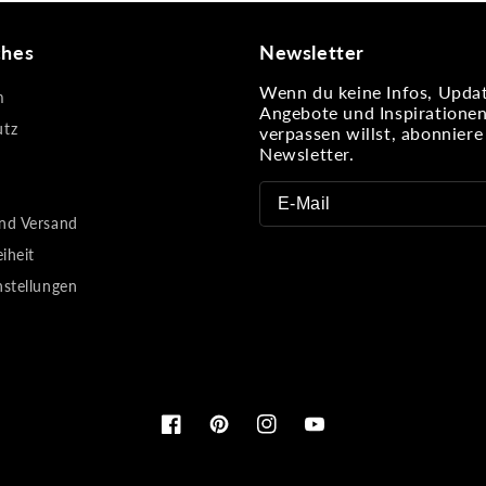
ches
Newsletter
Wenn du keine Infos, Updat
m
Angebote und Inspiratione
utz
verpassen willst, abonnier
Newsletter.
nd Versand
eiheit
nstellungen
Facebook
Pinterest
Instagram
YouTube