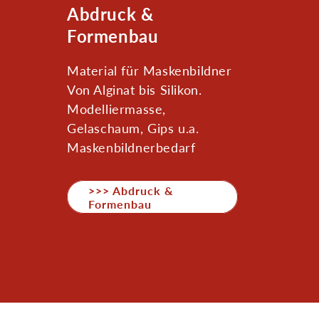
K
Abdruck &
a
Formenbau
t
Material für Maskenbildner
e
Von Alginat bis Silikon.
g
Modelliermasse,
o
Gelaschaum, Gips u.a.
r
Maskenbildnerbedarf
i
e
>>> Abdruck &
Formenbau
: