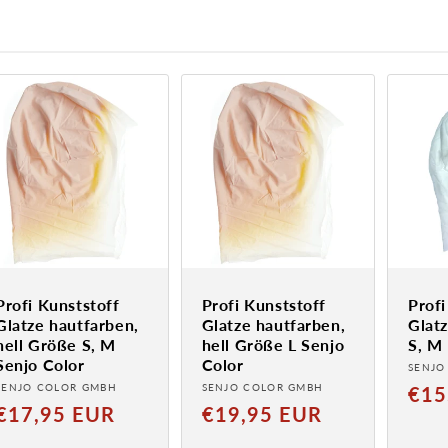
Profi Kunststoff
Profi Kunststoff
Profi
Glatze hautfarben,
Glatze hautfarben,
Glatz
hell Größe S, M
hell Größe L Senjo
S, M
Senjo Color
Color
Anbie
SENJO
Anbieter:
Anbieter:
SENJO COLOR GMBH
SENJO COLOR GMBH
Norm
€15
Normaler
Normaler
€17,95 EUR
€19,95 EUR
Preis
Preis
Preis