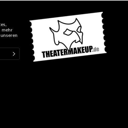
es,
n mehr
e unseren