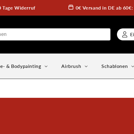
0 Tage Widerruf
0€ Versand in DE ab 60€
E
e- & Bodypainting
Airbrush
Schablonen