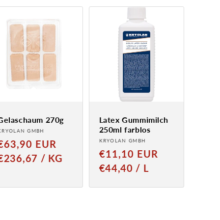
Gelaschaum 270g
Latex Gummimilch
250ml farblos
Anbieter:
KRYOLAN GMBH
Anbieter:
Normaler
KRYOLAN GMBH
€63,90 EUR
Normaler
€11,10 EUR
Preis
GRUNDPREIS
PRO
€236,67
/
KG
Preis
GRUNDPREIS
PRO
€44,40
/
L