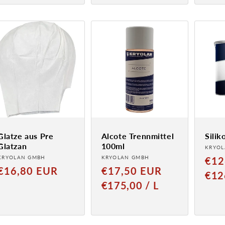
Glatze aus Pre
Alcote Trennmittel
Sili
Glatzan
100ml
Anbie
KRYOL
Anbieter:
Anbieter:
KRYOLAN GMBH
KRYOLAN GMBH
Norm
€12
Normaler
Normaler
€16,80 EUR
€17,50 EUR
Preis
GRUND
€12
Preis
Preis
GRUNDPREIS
PRO
€175,00
/
L