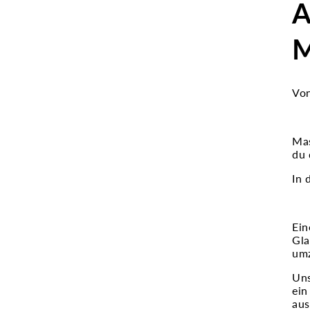
A
M
Von
Mas
du 
In 
Ein
Gla
umz
Uns
ein
aus