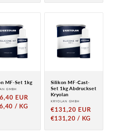
kon MF-Set 1kg
Silikon MF-Cast-
Set 1kg Abdruckset
ter:
AN GMBH
Kryolan
aler
6,40 EUR
Anbieter:
KRYOLAN GMBH
PREIS
PRO
6,40
/
KG
Normaler
€131,20 EUR
Preis
GRUNDPREIS
PRO
€131,20
/
KG