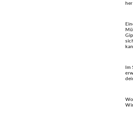
her
Ein
Müt
Gip
sic
kan
Im 
erw
dei
Wor
Wir