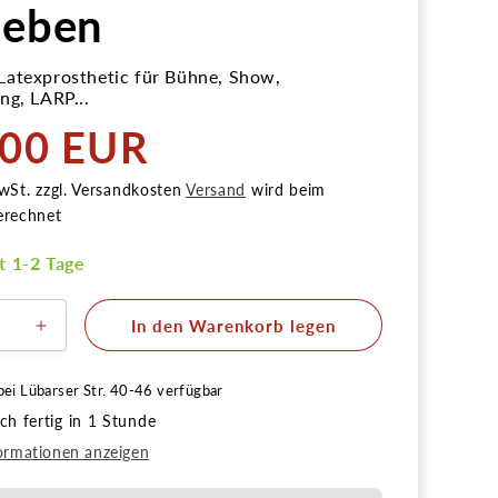
leben
atexprosthetic für Bühne, Show,
ng, LARP...
,00 EUR
r
wSt. zzgl. Versandkosten
Versand
wird beim
erechnet
it 1-2 Tage
In den Warenkorb legen
ere
Erhöhe
die
Menge
bei
Lübarser Str. 40-46
verfügbar
für
h fertig in 1 Stunde
en
Hörnchen
Latex
ormationen anzeigen
tion
Applikation