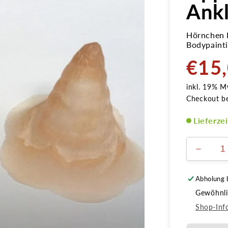
Ank
Hörnchen L
Bodypainti
€15
Normale
Preis
inkl. 19% M
Checkout b
Lieferze
Verring
die
Menge
Abholung 
für
Gewöhnlic
Hörnch
Latex
Shop-Inf
Applika