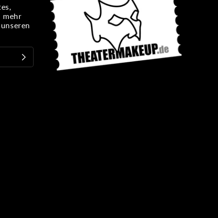
es,
n mehr
e unseren