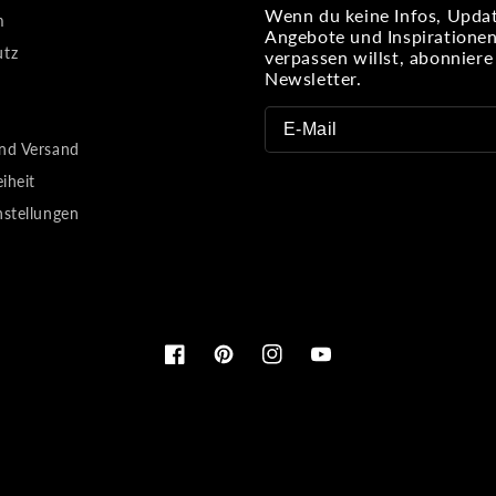
Wenn du keine Infos, Updat
m
Angebote und Inspiratione
utz
verpassen willst, abonnier
Newsletter.
nd Versand
eiheit
nstellungen
Facebook
Pinterest
Instagram
YouTube