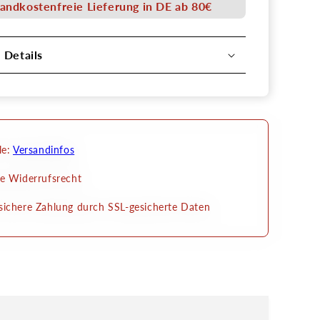
zum
andkostenfreie Lieferung in DE ab 80€
en
Ankleben
l Details
le:
Versandinfos
e Widerrufsrecht
ichere Zahlung durch SSL-gesicherte Daten