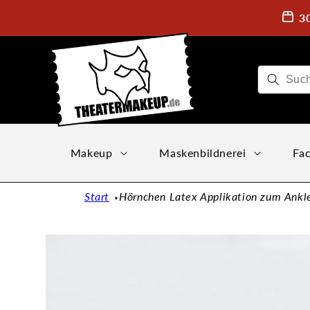
Direkt
zum
3
Inhalt
Makeup
Maskenbildnerei
Fac
Start
Hörnchen Latex Applikation zum Ankl
Zu
Produktinformationen
springen