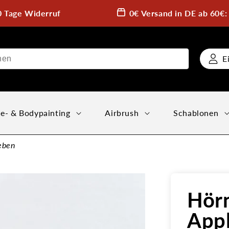
0 Tage Widerruf
0€ Versand in DE ab 60€
E
e- & Bodypainting
Airbrush
Schablonen
eben
Hör
Appl