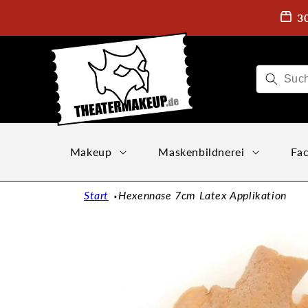
Direkt
zum
3
Inhalt
Makeup
Maskenbildnerei
Fac
Start
Hexennase 7cm Latex Applikation
Zu
Produktinformationen
springen