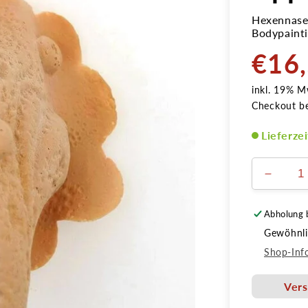
Hexennase 
Bodypainti
€16
Normale
Preis
inkl. 19% M
Checkout b
Lieferze
Verring
die
Menge
Abholung 
für
Gewöhnlic
Hexen
7cm
Shop-Inf
Latex
Applika
Vers