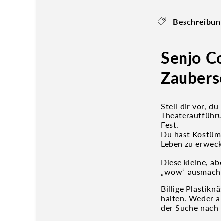
Beschreibun
Senjo C
Zaubers
Stell dir vor, d
Theateraufführ
Fest.
Du hast Kostüm 
Leben zu erweck
Diese kleine, a
„wow“ ausmach
Billige Plastikn
halten. Weder a
der Suche nach