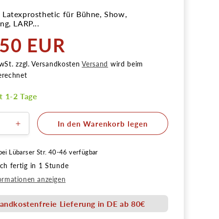
Latexprosthetic für Bühne, Show,
ng, LARP...
,50 EUR
r
wSt. zzgl. Versandkosten
Versand
wird beim
erechnet
it 1-2 Tage
In den Warenkorb legen
ere
Erhöhe
die
Menge
bei
Lübarser Str. 40-46
verfügbar
für
h fertig in 1 Stunde
nase
Hexennase
7cm
ormationen anzeigen
Latex
tion
Applikation
andkostenfreie Lieferung in DE ab 80€