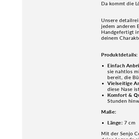
Da kommt die Lö
Unsere detailre
jedem anderen E
Handgefertigt in
deinem Charakter
Produktdetails:
Einfach Anbr
sie nahtlos m
bereit, die B
Vielseitige 
diese Nase is
Komfort & Qu
Stunden hinw
Maße:
Länge:
7 cm
Mit der Senjo C