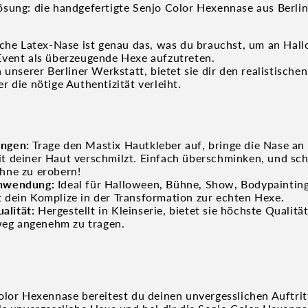
sung: die handgefertigte Senjo Color Hexennase aus Berlin
iche Latex-Nase ist genau das, was du brauchst, um an Hal
vent als überzeugende Hexe aufzutreten.
 unserer Berliner Werkstatt, bietet sie dir den realistische
 die nötige Authentizität verleiht.
ingen:
Trage den Mastix Hautkleber auf, bringe die Nase an 
it deiner Haut verschmilzt. Einfach überschminken, und sch
ühne zu erobern!
Anwendung:
Ideal für Halloween, Bühne, Show, Bodypaintin
t dein Komplize in der Transformation zur echten Hexe.
alität:
Hergestellt in Kleinserie, bietet sie höchste Qualitä
eg angenehm zu tragen.
olor Hexennase bereitest du deinen unvergesslichen Auftrit