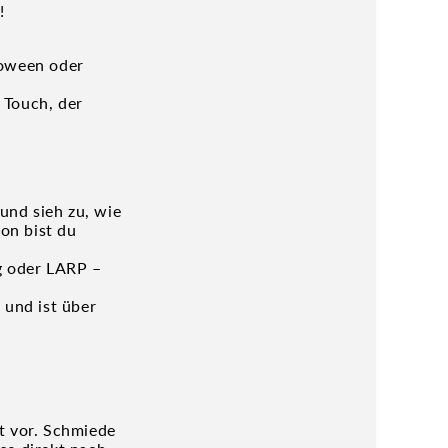
!
loween oder
n Touch, der
und sieh zu, wie
on bist du
g oder LARP –
t und ist über
t vor. Schmiede