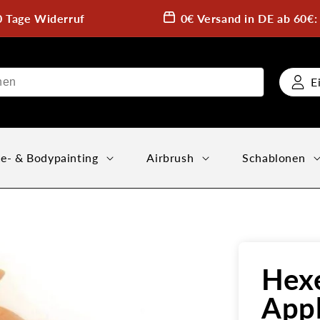
0 Tage Widerruf
0€ Versand in DE ab 60€
E
e- & Bodypainting
Airbrush
Schablonen
Hex
Appl