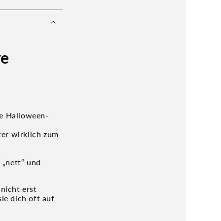
ve
e Halloween-
ter wirklich zum
 „nett“ und
nicht erst
e dich oft auf