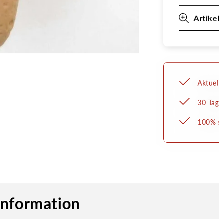
Artike
Aktuel
30 Tag
100% s
information