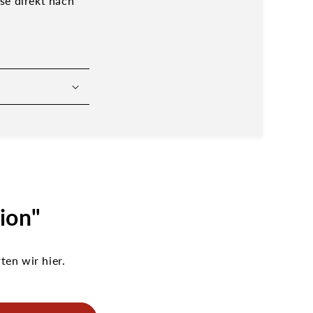
se direkt nach
ion"
en wir hier.