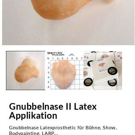
Medien
1
in
Modal
öffnen
Gnubbelnase II Latex
Applikation
Gnubbelnase Latexprosthetic für Bühne, Show,
Bodypainting, LARP...