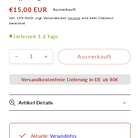
€15,00 EUR
Normaler
Ausverkauft
Preis
inkl. 19% MwSt. zzgl. Versandkosten
Versand
wird beim Checkout
berechnet
Lieferzeit 1-2 Tage
Ausverkauft
Verringere
Erhöhe
die
die
Menge
Menge
für
für
Versandkostenfreie Lieferung in DE ab 80€
Gnubbelnase
Gnubbelnase
II
II
Latex
Latex
Artikel Details
Applikation
Applikation
Aktuelle:
Versandinfos