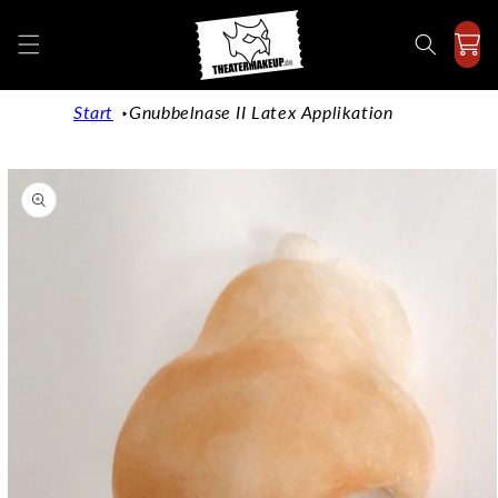
Direkt
zum
Inhalt
Start
Gnubbelnase II Latex Applikation
duktinformationen
ingen