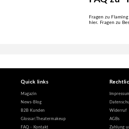
Fragen zu Flaming
hier. Fragen zu B
Quick links
Rechtli
Magazin
Impressu
News-Blog
Datensch
B2B Kunden
Widerruf
Glossar:Theatermakeup
AGBs
FAQ - Kontakt
Zahlung u