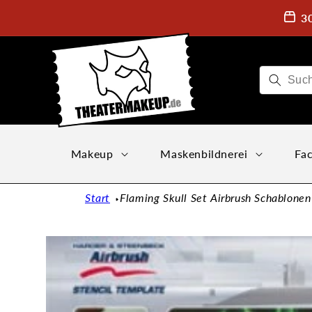
Direkt
zum
3
Inhalt
Makeup
Maskenbildnerei
Fac
Start
Flaming Skull Set Airbrush Schablonen
Zu
Produktinformationen
springen