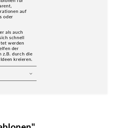
ablonen für
arent,
trationen auf
s oder
er als auch
ich schnell
eitet werden
elfen der
h z.B. durch die
Ideen kreieren.
hablonen"