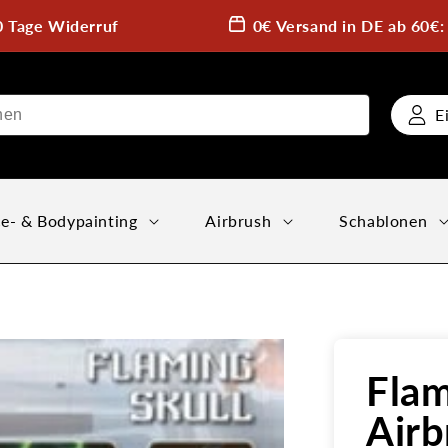
0 Tage Widerruf
0€ Versand in DE ab 60€
E
e- & Bodypainting
Airbrush
Schablonen
Flam
Airb