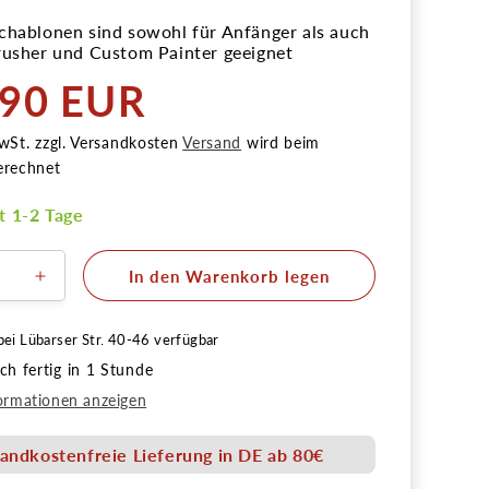
chablonen sind sowohl für Anfänger als auch
rusher und Custom Painter geeignet
,90 EUR
r
wSt. zzgl. Versandkosten
Versand
wird beim
erechnet
it 1-2 Tage
In den Warenkorb legen
ere
Erhöhe
die
Menge
bei
Lübarser Str. 40-46
verfügbar
für
h fertig in 1 Stunde
g
Flaming
Skull
ormationen anzeigen
Set
h
Airbrush
andkostenfreie Lieferung in DE ab 80€
onen
Schablonen