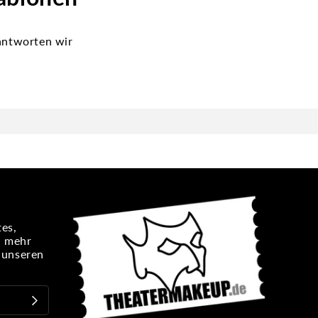
antworten wir
es,
n mehr
e unseren