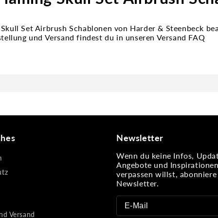
 Skull Set Airbrush Schablonen von Harder & Steenbeck be
estellung und Versand findest du in unseren Versand FAQ
ches
Newsletter
Wenn du keine Infos, Updat
m
Angebote und Inspiratione
utz
verpassen willst, abonnier
Newsletter.
nd Versand