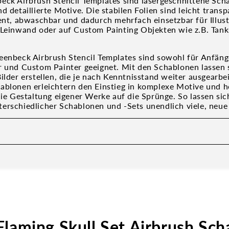
eck Airbrush Stencil Templates sind lasergeschnittene Sch
d detaillierte Motive. Die stabilen Folien sind leicht transp
tent, abwaschbar und dadurch mehrfach einsetzbar für Illus
 Leinwand oder auf Custom Painting Objekten wie z.B. Tank
eenbeck Airbrush Stencil Templates sind sowohl für Anfäng
r und Custom Painter geeignet. Mit den Schablonen lassen s
ilder erstellen, die je nach Kenntnisstand weiter ausgearb
ablonen erleichtern den Einstieg in komplexe Motive und h
die Gestaltung eigener Werke auf die Sprünge. So lassen sic
erschiedlicher Schablonen und -Sets unendlich viele, neue 
Flaming Skull Set Airbrush Sc