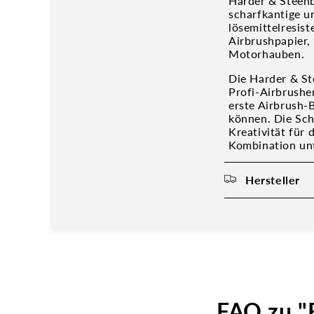
Harder & Steenb
scharfkantige un
lösemittelresis
Airbrushpapier,
Motorhauben.
Die Harder & St
Profi-Airbrushe
erste Airbrush-B
können. Die Sch
Kreativität für 
Kombination unt
Hersteller
FAQ zu "