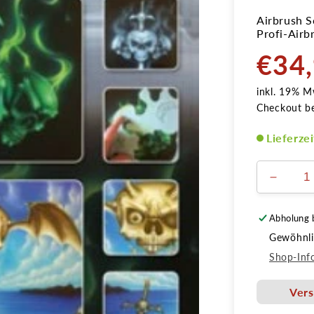
Airbrush S
Profi-Airb
€34
Normale
Preis
inkl. 19% M
Checkout b
Lieferze
Verring
die
Menge
Abholung 
für
Gewöhnlic
Flamin
Skull
Shop-Inf
Set
Airbrus
Vers
Schabl