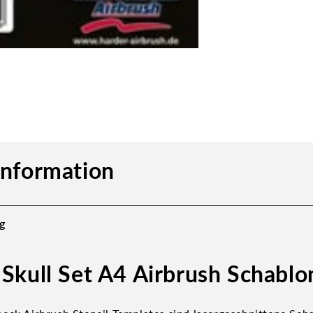
information
g
 Skull Set A4 Airbrush Schabl