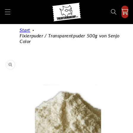
Direkt
zum
Inhalt
Start
Fixierpuder / Transparentpuder 500g von Senjo
Color
duktinformationen
ingen