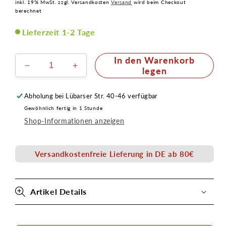
inkl. 19% MwSt. zzgl. Versandkosten
Versand
wird beim Checkout
berechnet
Lieferzeit 1-2 Tage
In den Warenkorb
Verringere
Erhöhe
legen
die
die
Menge
Menge
Abholung bei
Lübarser Str. 40-46
verfügbar
für
für
Gewöhnlich fertig in 1 Stunde
Fixierpuder
Fixierpuder
Shop-Informationen anzeigen
/
/
Transparentpuder
Transparentpuder
500g
500g
Versandkostenfreie Lieferung in DE ab 80€
von
von
Senjo
Senjo
Color
Color
Artikel Details