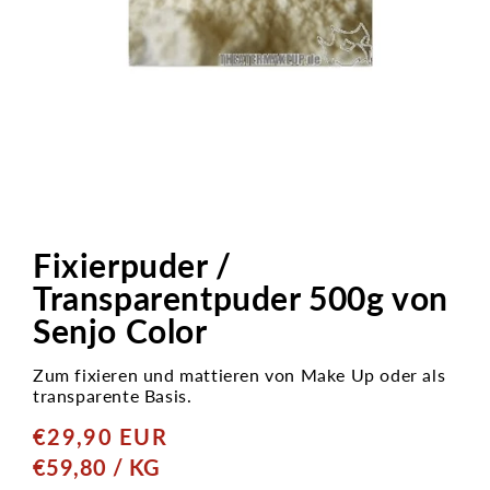
Medien
1
in
Fixierpuder /
Modal
öffnen
Transparentpuder 500g von
Senjo Color
Zum fixieren und mattieren von Make Up oder als
transparente Basis.
€29,90 EUR
Normaler
Preis
GRUNDPREIS
PRO
€59,80
/
KG