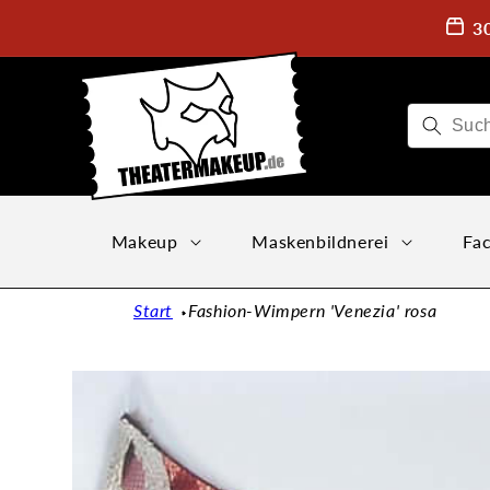
Direkt
zum
3
Inhalt
Makeup
Maskenbildnerei
Fac
Start
Fashion-Wimpern 'Venezia' rosa
Zu
Produktinformationen
springen