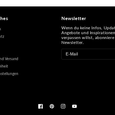
ches
Newsletter
Wenn du keine Infos, Updat
m
Angebote und Inspiratione
utz
verpassen willst, abonnier
Newsletter.
nd Versand
eiheit
nstellungen
Facebook
Pinterest
Instagram
YouTube