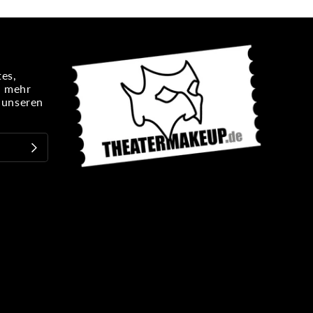
es,
n mehr
e unseren