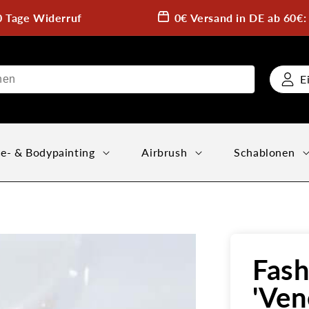
0 Tage Widerruf
0€ Versand in DE ab 60€
E
e- & Bodypainting
Airbrush
Schablonen
Fas
'Ven