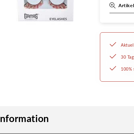
Artike
Aktuel
30 Tag
100% s
information