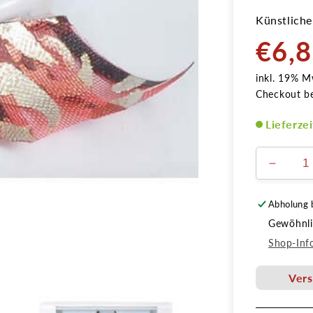
Künstliche
€6,
Normale
Preis
inkl. 19% M
Checkout b
Lieferze
Verring
die
Menge
Abholung 
für
Gewöhnlic
Fashio
Wimpe
Shop-Inf
&#39;V
rosa
Vers