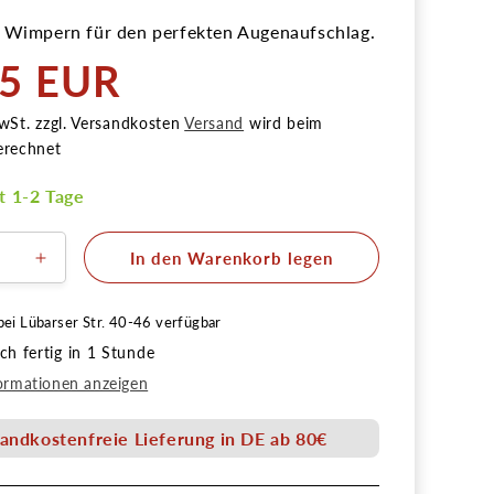
 Wimpern für den perfekten Augenaufschlag.
85 EUR
r
wSt. zzgl. Versandkosten
Versand
wird beim
erechnet
it 1-2 Tage
In den Warenkorb legen
ere
Erhöhe
die
Menge
bei
Lübarser Str. 40-46
verfügbar
für
h fertig in 1 Stunde
n-
Fashion-
rn
Wimpern
ormationen anzeigen
enezia&#39;
&#39;Venezia&#39;
rosa
andkostenfreie Lieferung in DE ab 80€