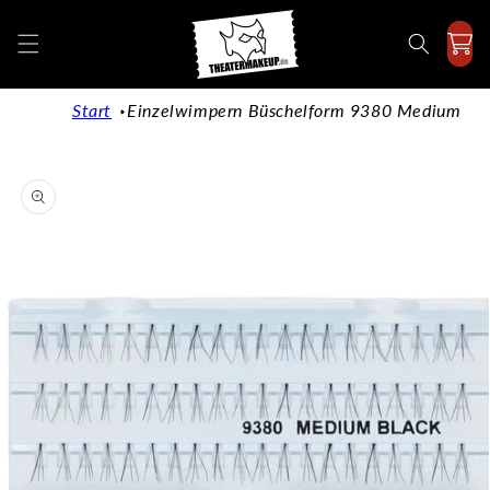
Direkt
zum
Inhalt
Start
Einzelwimpern Büschelform 9380 Medium
duktinformationen
ingen