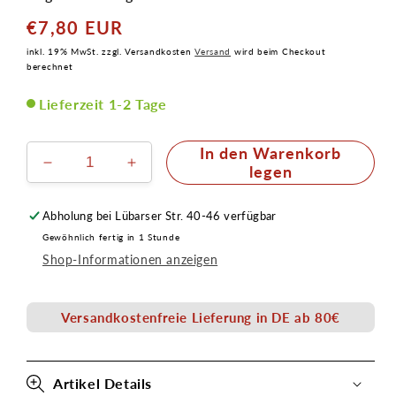
€7,80 EUR
Normaler
Preis
inkl. 19% MwSt. zzgl. Versandkosten
Versand
wird beim Checkout
berechnet
Lieferzeit 1-2 Tage
In den Warenkorb
Verringere
Erhöhe
legen
die
die
Menge
Menge
Abholung bei
Lübarser Str. 40-46
verfügbar
für
für
Gewöhnlich fertig in 1 Stunde
Einzelwimpern
Einzelwimpern
Shop-Informationen anzeigen
Büschelform
Büschelform
9380
9380
Medium
Medium
Versandkostenfreie Lieferung in DE ab 80€
Artikel Details