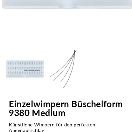
Medien
1
in
Modal
öffnen
Einzelwimpern Büschelform
9380 Medium
Künstliche Wimpern für den perfekten
Augenaufschlag