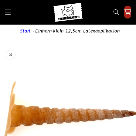
Direkt
zum
Inhalt
Start
Einhorn klein 12,5cm Latexapplikation
duktinformationen
ingen