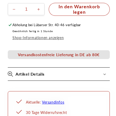
In den Warenkorb
Verringere
Erhöhe
legen
die
die
Menge
Menge
Abholung bei
Lübarser Str. 40-46
verfügbar
für
für
Gewöhnlich fertig in 1 Stunde
Einhorn
Einhorn
Shop-Informationen anzeigen
klein
klein
12,5cm
12,5cm
Latexapplikation
Latexapplikation
Versandkostenfreie Lieferung in DE ab 80€
Artikel Details
Aktuelle:
Versandinfos
30 Tage Widerrufsrecht