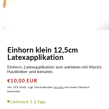
Medien
1
in
Einhorn klein 12,5cm
Modal
öffnen
Latexapplikation
Einhorn, Latexapplikation zum ankleben mit Mastix
Hautkleber und bemalen.
€10,00 EUR
Normaler
Preis
inkl. 19% MwSt. zzgl. Versandkosten
Versand
wird beim Checkout
berechnet
Lieferzeit 1-2 Tage