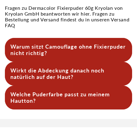
Fragen zu Dermacolor Fixierpuder 60g Kryolan von
Kryolan GmbH beantworten wir hier. Fragen zu
Bestellung und Versand findest du in unseren Versand
FAQ
Warum sitzt Camouflage ohne Fixierpuder
nicht richtig?
Camouflage ist fetthaltig. Ohne Puder glänzt es,
Wirkt die Abdeckung danach noch
verschiebt sich und färbt ab.
natürlich auf der Haut?
Ja. Puder einfach andrücken, kurz wirken lassen,
Welche Puderfarbe passt zu meinem
Überschuss abnehmen und schon hast du eine
natürliche und fest sitzende Camouflage ganz
Hautton?
ohne Maskeneffekt.
Hell oder neutral reicht fast immer. Das Puder
fixiert nur, es verändert den Hautton nicht. Wann
die Farbe wirklich zählt: Bei extrem dunkler Haut,
sehr dicken Camouflage‑Schichten oder
Body‑Make‑up auf großen Flächen. Wenn du