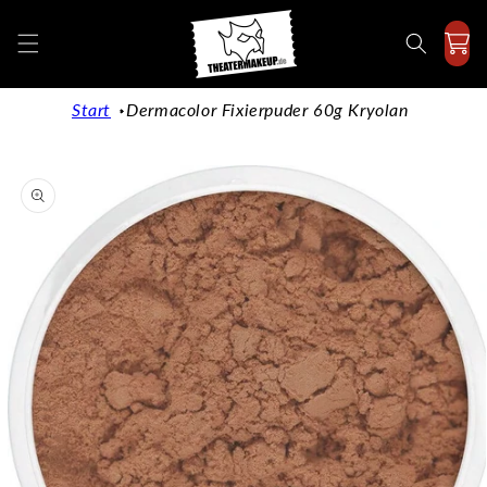
Direkt
zum
Inhalt
Start
Dermacolor Fixierpuder 60g Kryolan
duktinformationen
ingen