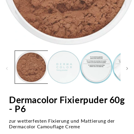
Medien
1
in
Modal
öffnen
Dermacolor Fixierpuder 60g
- P6
zur wetterfesten Fixierung und Mattierung der
Dermacolor Camouflage Creme