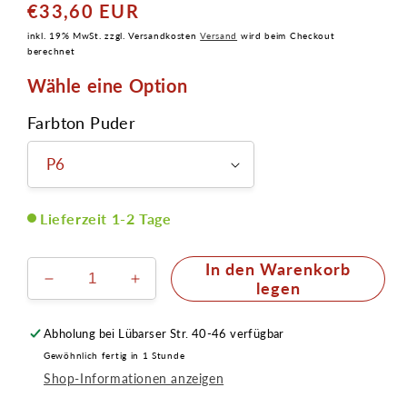
€33,60 EUR
Normaler
Preis
inkl. 19% MwSt. zzgl. Versandkosten
Versand
wird beim Checkout
berechnet
Wähle eine Option
Farbton Puder
Lieferzeit 1-2 Tage
In den Warenkorb
Verringere
Erhöhe
legen
die
die
Menge
Menge
Abholung bei
Lübarser Str. 40-46
verfügbar
für
für
Gewöhnlich fertig in 1 Stunde
Dermacolor
Dermacolor
Shop-Informationen anzeigen
Fixierpuder
Fixierpuder
60g
60g