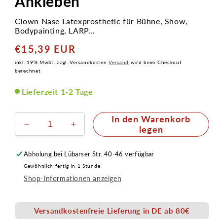
Ankleben
Clown Nase Latexprosthetic für Bühne, Show,
Bodypainting, LARP...
€15,39 EUR
Normaler
Preis
inkl. 19% MwSt. zzgl. Versandkosten
Versand
wird beim Checkout
berechnet
Lieferzeit 1-2 Tage
In den Warenkorb
Verringere
Erhöhe
legen
die
die
Menge
Menge
Abholung bei
Lübarser Str. 40-46
verfügbar
für
für
Gewöhnlich fertig in 1 Stunde
Clown
Clown
Shop-Informationen anzeigen
Nase
Nase
klein
klein
3,5cm
3,5cm
Versandkostenfreie Lieferung in DE ab 80€
Latex
Latex