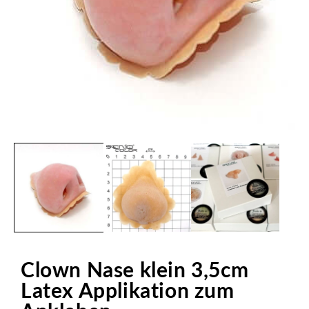
Medien
1
in
Modal
öffnen
Clown Nase klein 3,5cm
Latex Applikation zum