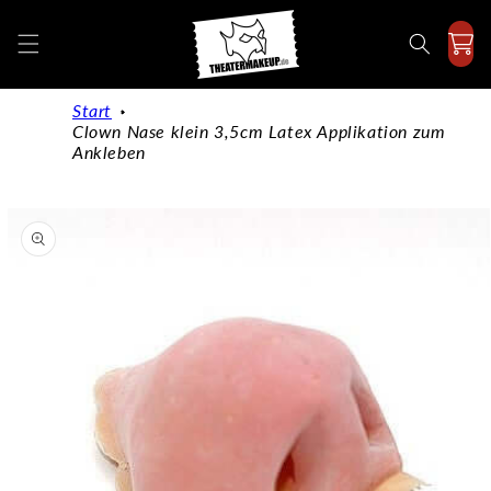
Direkt
zum
Inhalt
Start
Clown Nase klein 3,5cm Latex Applikation zum
Ankleben
duktinformationen
ingen