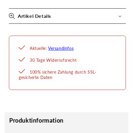
Applikation
Applikation
zum
zum
Ankleben
Ankleben
Artikel Details
Aktuelle:
Versandinfos
30 Tage Widerrufsrecht
100% sichere Zahlung durch SSL-
gesicherte Daten
Produktinformation